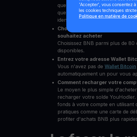
'Accepter', vous consentez à l'
quelques secondes depuis notre p
les cookies techniques strict
quelques informations personnelle
Politique en matière de coo
identité
Choisissez Binance Coin comme
souhaitez acheter
Choisissez BNB parmi plus de 80
disponibles.
Entrez votre adresse Wallet Bit
Vous n'avez pas de
Wallet Bitcoin
automatiquement un pour vous aprè
Comment recharger votre compt
Le moyen le plus simple d'acheter
recharger votre solde YouHodler.
fonds à votre compte en utilisant
pratiques comme une carte de dé
profiter d'achats BNB plus rapides 