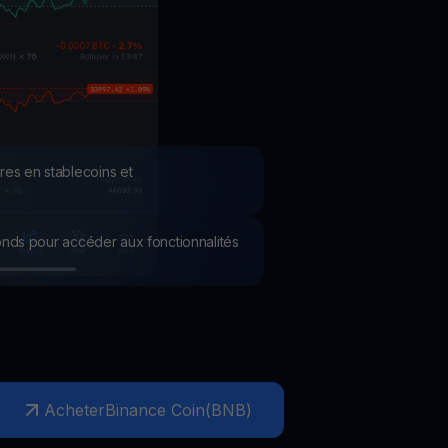
romotions
plorez les derniers concours et promotions
res en stablecoins et
 fonds pour accéder aux fonctionnalités
Acheter
Binance Coin
(
BNB
)