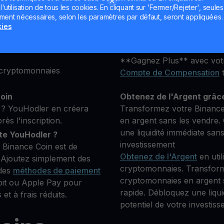
Que vous soyez nouveau ou
utilisation de tous les cookies. En cliquant sur 'Fermer/Rejeter', seules
lateforme, puis ajoutez
plateforme est conçue pour
ement nécessaires, selon les paramètres par défaut, seront appliquées.
s pour vérifier votre
objectifs d'investissement.
kies
 crypto que vous
Conservez votre BNB
**Gagnez Plus** avec votr
 cryptomonnaies
Compte de Compensation
t
coin
Obtenez de l'Argent grâc
? YouHodler en créera
Transformez votre Binance
s l'inscription.
en argent sans les vendre. 
une liquidité immédiate san
e YouHodler ?
investissement
 Binance Coin est de
Obtenez de l'Argent
en util
 Ajoutez simplement des
cryptomonnaies. Transform
 des
méthodes de paiement
cryptomonnaies en argent s
bit ou Apple Pay pour
rapide. Débloquez une liqu
et à frais réduits.
potentiel de votre investiss