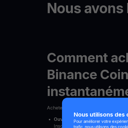
Nous avons 
Comment ac
Binance Coin
instantanéme
Acheter Binance Coin en ligne est fa
Nous utilisons des
Ouvrez votre compte YouHodler
Pour améliorer votre expérien
Inscrivez-vous simplement pour u
trafic, nous utilisons des cooki