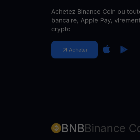
Web3 wallet
Achetez Binance Coin ou toute
Votre patrimoine Web3 géré en un seul endroit
bancaire, Apple Pay, virement
crypto
Acheter
BNB
Binance C