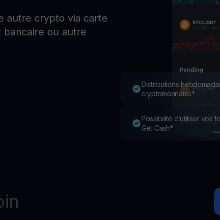
P
 autre crypto via carte
Ex
 bancaire ou autre
Youhodler App
Télécharger
Télécharge l’appli et gère ta crypto facilement
Distributions hebdomadai
cryptomonnaies*
Possibilité d’utiliser vos
Get Cash*
oin