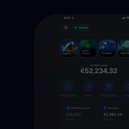
Téléchargez 
YouHodler
C
Wallet
Déverrouillez l’aveni
YouHodler. Tradez, in
votre patrimoine faci