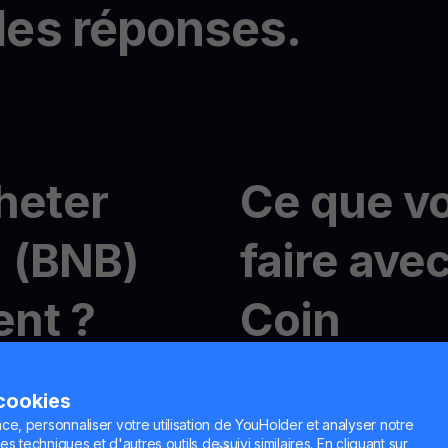
les réponses.
heter
Ce que v
 (BNB)
faire ave
nt ?
Coin
cile avec YouHodler
Trading de crypto avec M
 cookies
Avec
MultiHODL
, vous pou
10 $ et profiter de la flexib
ce, personnaliser votre utilisation de YouHolder et analyser notre
n compte gratuit en
es techniques et d'autres outils de suivi similaires. En cliquant sur