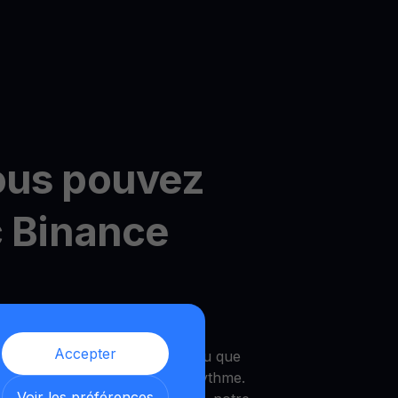
ous pouvez
c Binance
ultiHODL de YouHodler
Accepter
vez commencer avec aussi peu que
ilité de croître à votre propre rythme.
Voir les préférences