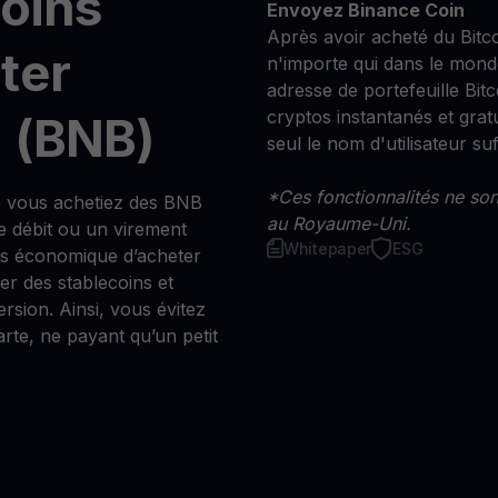
moins
Envoyez Binance Coin
Après avoir acheté du Bitc
ter
n'importe qui dans le mond
adresse de portefeuille Bitco
cryptos instantanés et grat
 (BNB)
seul le nom d'utilisateur suff
*Ces fonctionnalités ne sont
e vous achetiez des BNB
au Royaume-Uni.
e débit ou un virement
Whitepaper
ESG
us économique d’acheter
r des stablecoins et
ersion. Ainsi, vous évitez
arte, ne payant qu’un petit