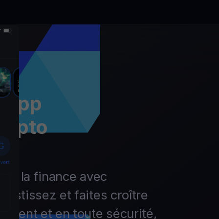
l’app
rypto
r de la finance avec
vestissez et faites croître
lement et en toute sécurité,