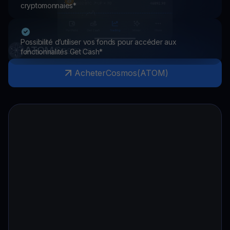
cryptomonnaies*
Possibilité d’utiliser vos fonds pour accéder aux
ATOM
Cosmos
fonctionnalités Get Cash*
Acheter
Cosmos
(
ATOM
)