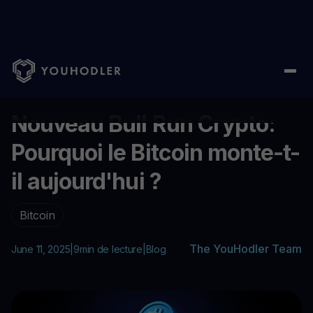
Home
/
Blog
/
Nouveau Bull Run Crypto: Pourquoi le Bitcoin mont
...
Nouveau Bull Run Crypto:
Pourquoi le Bitcoin monte-t-
il aujourd'hui ?
Bitcoin
The YouHodler Team
June 11, 2025
|
9
min de lecture
|
Blog