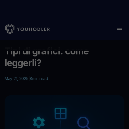
Home
/
Education
/
Tipi di grafici: come leggerli?
...
Tipi di grafici: come
leggerli?
May 21, 2025
|
8
min read