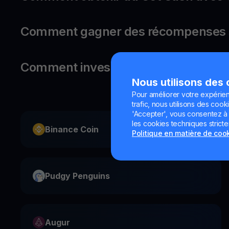
Comment gagner des récompenses s
Comment investir dans Ondo ?
Nous utilisons des
Pour améliorer votre expérien
trafic, nous utilisons des cooki
'Accepter', vous consentez à l'
les cookies techniques strict
Binance Coin
Politique en matière de coo
Pudgy Penguins
Augur