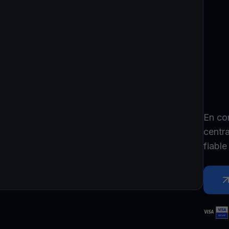
P
Ex
Youhodler App
Télécharger
Télécharge l’appli et gère ta crypto facilement
En co
centr
fiabl