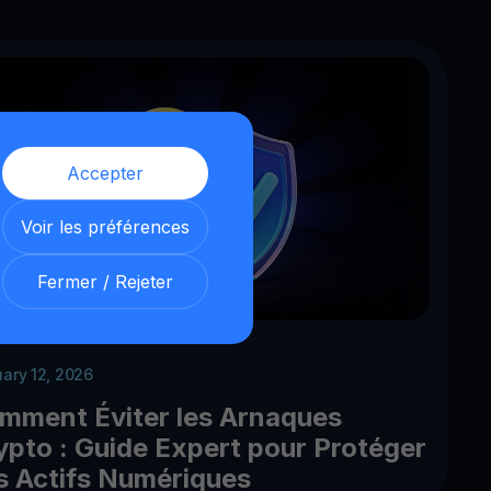
Accepter
Voir les préférences
Fermer / Rejeter
uary 12, 2026
mment Éviter les Arnaques
ypto : Guide Expert pour Protéger
s Actifs Numériques