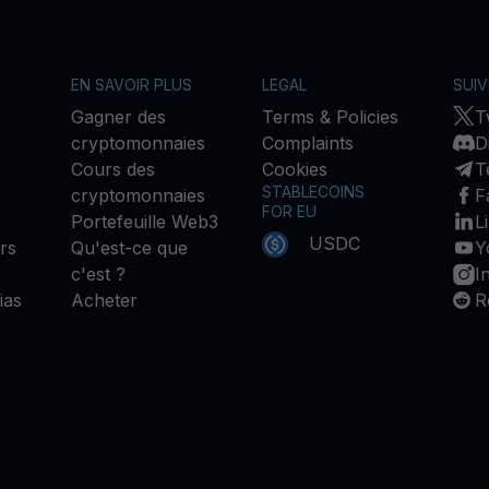
EN SAVOIR PLUS
LEGAL
SUI
Gagner des
Terms & Policies
T
cryptomonnaies
Complaints
D
Cours des
Cookies
T
STABLECOINS
cryptomonnaies
F
FOR EU
Portefeuille Web3
L
USDC
rs
Qu'est-ce que
Y
c'est ?
I
ias
Acheter
R