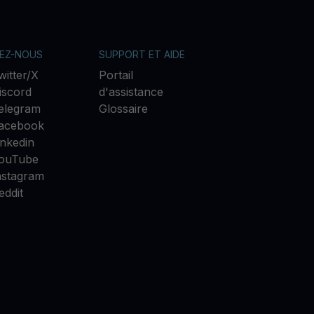
VEZ-NOUS
SUPPORT ET AIDE
witter/X
Portail
iscord
d'assistance
elegram
Glossaire
acebook
inkedin
ouTube
nstagram
eddit