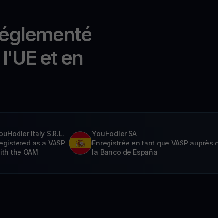
réglementé
l'UE et en
ouHodler Italy S.R.L.
YouHodler SA
egistered as a VASP
Enregistrée en tant que VASP auprès 
ith the OAM
la Banco de España