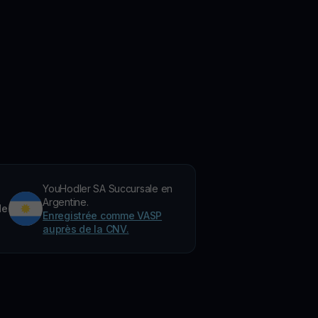
YouHodler SA Succursale en
Argentine.
de
Enregistrée comme VASP
auprès de la CNV.