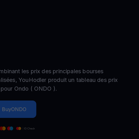
romotions
plorez les derniers concours et promotions
mbinant les prix des principales bourses
alisées, YouHodler produit un tableau des prix
e pour
Ondo
(
ONDO
).
Buy
ONDO