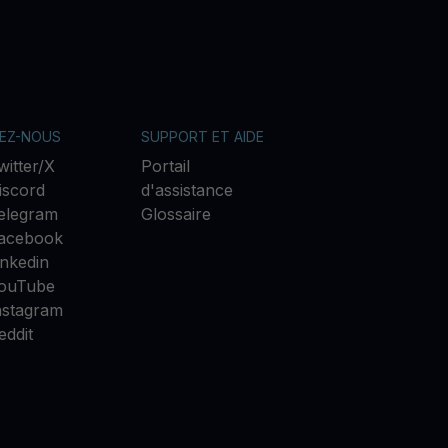
VEZ-NOUS
SUPPORT ET AIDE
witter/X
Portail
iscord
d'assistance
elegram
Glossaire
acebook
inkedin
ouTube
nstagram
eddit