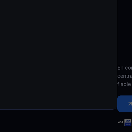
P
Ex
Youhodler App
Télécharger
Télécharge l’appli et gère ta crypto facilement
En co
centr
fiabl