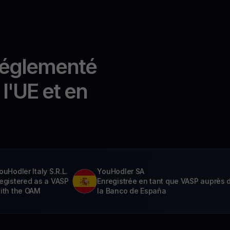
réglementé
l'UE et en
ouHodler Italy S.R.L.
YouHodler SA
egistered as a VASP
Enregistrée en tant que VASP auprès 
ith the OAM
la Banco de España