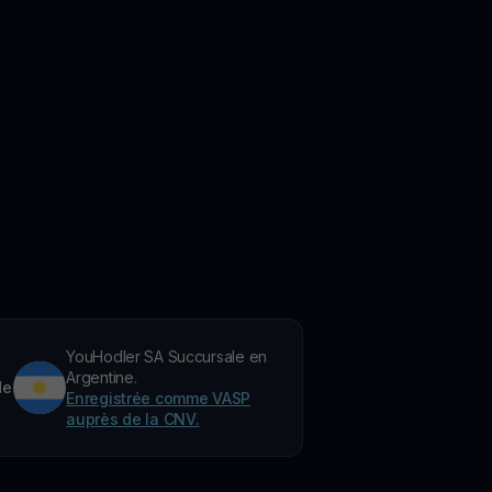
YouHodler SA Succursale en
Argentine.
de
Enregistrée comme VASP
auprès de la CNV.