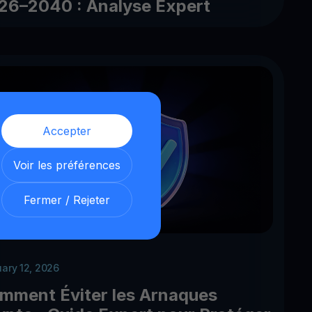
26–2040 : Analyse Expert
Accepter
Voir les préférences
Fermer / Rejeter
uary 12, 2026
mment Éviter les Arnaques