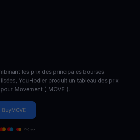
romotions
plorez les derniers concours et promotions
mbinant les prix des principales bourses
alisées, YouHodler produit un tableau des prix
e pour
Movement
(
MOVE
).
Buy
MOVE