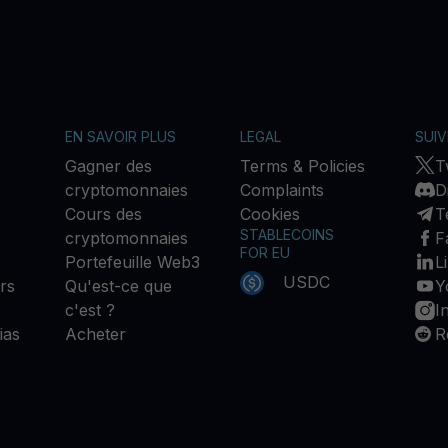
EN SAVOIR PLUS
LEGAL
SUI
Gagner des
Terms & Policies
T
cryptomonnaies
Complaints
D
Cours des
Cookies
T
STABLECOINS
cryptomonnaies
F
FOR EU
Portefeuille Web3
L
USDC
rs
Qu'est-ce que
Y
c'est ?
I
ias
Acheter
R