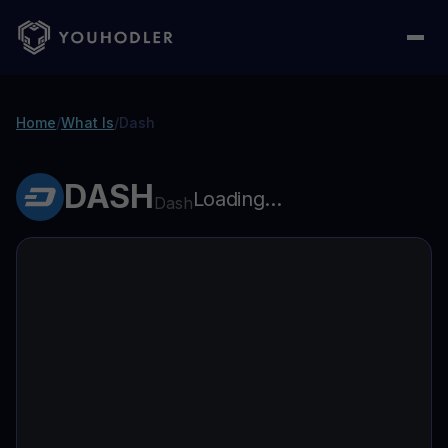
Home
/
What Is
/
Dash
DASH
Loading...
Dash