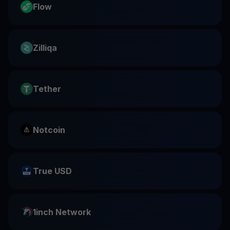
Flow
Zilliqa
Tether
Notcoin
True USD
1inch Network