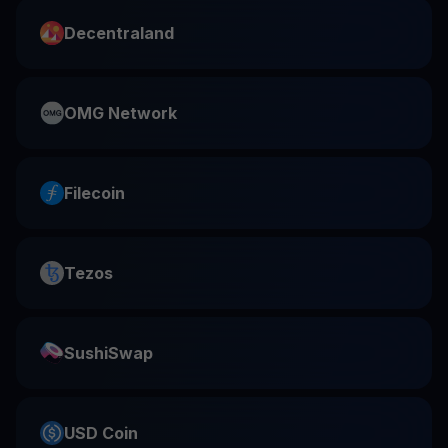
Decentraland
OMG Network
Filecoin
Tezos
SushiSwap
USD Coin