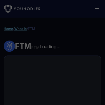
Home
/
What Is
/
FTM
FTM
Loading...
FTM