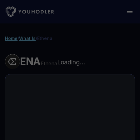
Home
/
What Is
/
Ethena
ENA
Loading...
Ethena