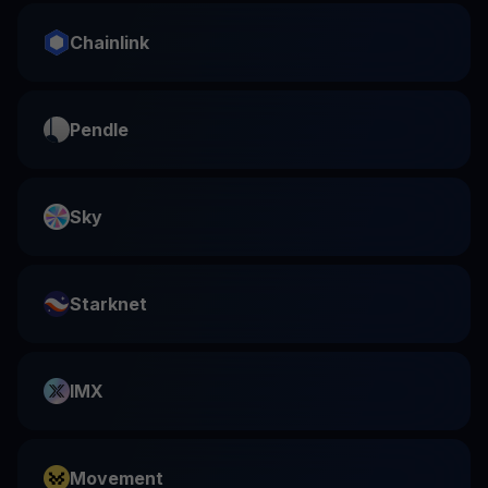
Chainlink
Pendle
Sky
Starknet
IMX
Movement