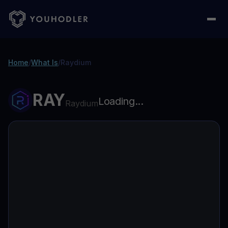
Home
/
What Is
/
Raydium
RAY
Loading...
Raydium