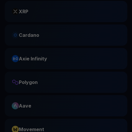
XRP
Cardano
Axie Infinity
Polygon
Aave
Movement