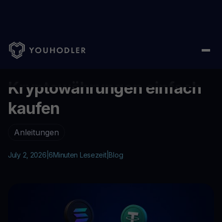
Home
/
Blog
/
Kryptowährungen einfach kaufen
...
Kryptowährungen einfach
kaufen
Anleitungen
July 2, 2026
|
6
Minuten Lesezeit
|
Blog