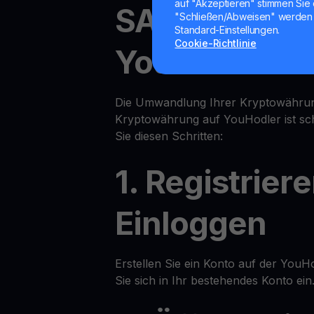
auf "Akzeptieren" stimmen Sie 
SAND in Cryp
"Schließen/Abweisen" werden 
Standard-Einstellungen.
Cookie-Richtlinie
YouHodler
Die Umwandlung Ihrer Kryptowährung
Kryptowährung auf YouHodler ist sch
Sie diesen Schritten:
1. Registrier
Einloggen
Erstellen Sie ein Konto auf der YouH
Sie sich in Ihr bestehendes Konto ein