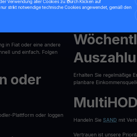
der Verwendung aller Cookies zu. Durch Klicken auf
to auf
Konditionen.
nur strikt notwendige technische Cookies angewendet, gemäß den
Keine Sperrfrist — Sie kön
nutzen und abheben.
Wöchentl
 in Fiat oder eine andere
nell und einfach. Folgen
Auszahl
en oder
Erhalten Sie regelmäßige E
planbare Einkommensquell
MultiHO
odler-Plattform oder loggen
Handeln Sie
SAND
mit Vert
.
Vertrauen ist unsere Priori