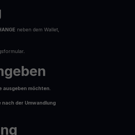
g
HANGE
neben dem Wallet,
sformular.
ingeben
ie ausgeben möchten
.
ie nach der Umwandlung
ung