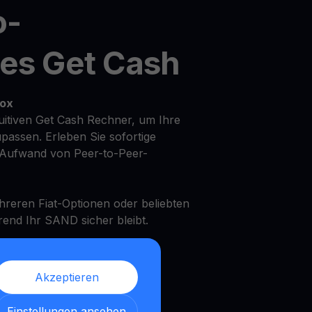
o-
tes Get Cash
box
uitiven Get Cash Rechner, um Ihre
upassen. Erleben Sie sofortige
Aufwand von Peer-to-Peer-
ehreren Fiat-Optionen oder beliebten
nd Ihr SAND sicher bleibt.
onto
Akzeptieren
f Ihr Sandbox mit flexiblen
Einstellungen ansehen