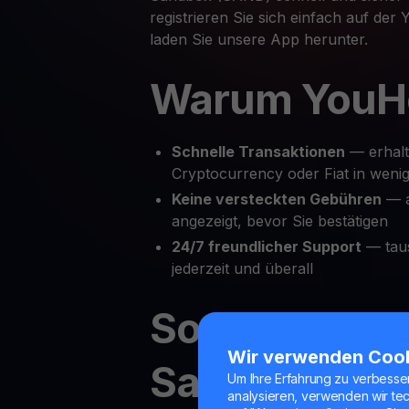
registrieren Sie sich einfach auf der
laden Sie unsere App herunter.
Warum YouH
Schnelle Transaktionen
— erhalt
Cryptocurrency oder Fiat in wenig
Keine versteckten Gebühren
— a
angezeigt, bevor Sie bestätigen
24/7 freundlicher Support
— tau
jederzeit und überall
So tauschen 
Wir verwenden Coo
Sandbox in F
Um Ihre Erfahrung zu verbesse
analysieren, verwenden wir te