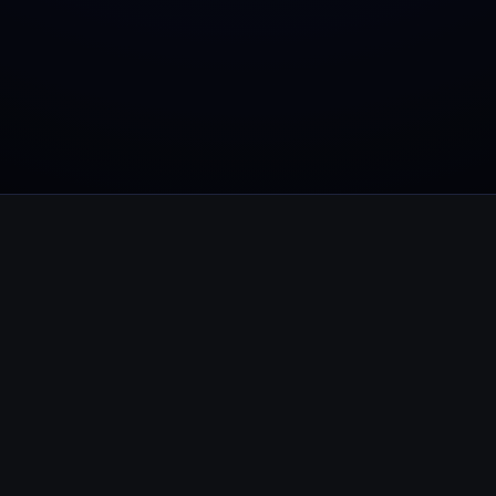
Youhodler App
Herunterladen
App herunterladen und Krypto einfach verwalten