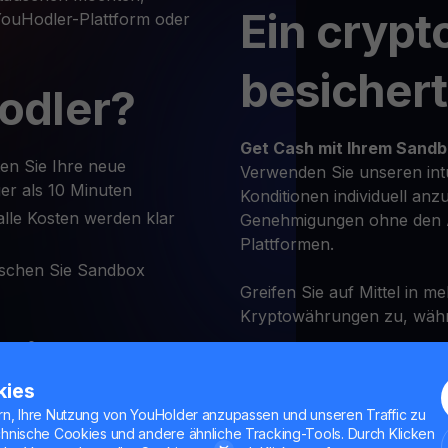
Ein crypt
 YouHodler-Plattform oder
besicher
odler?
Get Cash
mit Ihrem Sand
en Sie Ihre neue
Verwenden Sie unseren int
er als 10 Minuten
Konditionen individuell anz
lle Kosten werden klar
Genehmigungen ohne den 
Plattformen.
schen Sie Sandbox
Greifen Sie auf Mittel in m
Kryptowährungen zu, währe
Sie
Renditek
kies
iat und
rn, Ihre Nutzung von YouHolder anzupassen und unseren Traffic zu
chnische Cookies und andere ähnliche Tracking-Tools. Durch Klicken
Verdienen Sie bis zu
12% au