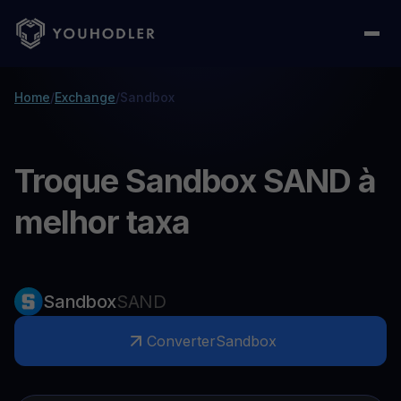
Home
/
Exchange
/
Sandbox
Troque Sandbox SAND à
melhor taxa
Sandbox
SAND
Converter
Sandbox