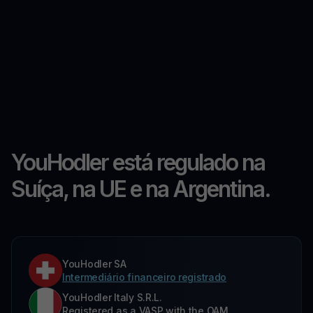
YouHodler está regulado na
Suíça, na UE e na Argentina.
YouHodler SA
Intermediário financeiro registrado
YouHodler Italy S.R.L.
Registered as a VASP with the OAM