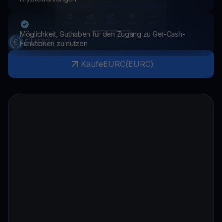
Möglichkeit, Guthaben für den Zugang zu Get-Cash-
EURC
EURC
Funktionen zu nutzen
Kaufe
EURC
(
EURC
)