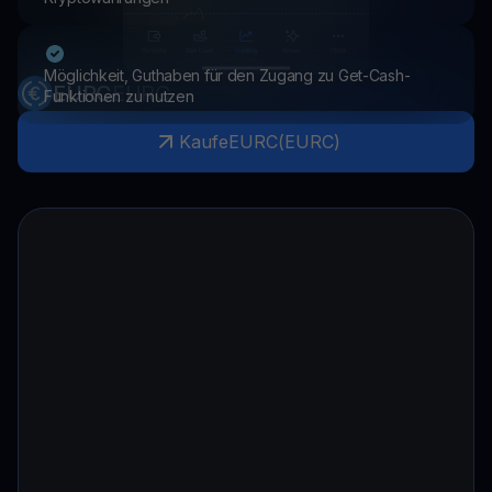
Möglichkeit, Guthaben für den Zugang zu Get-Cash-
EURC
EURC
Funktionen zu nutzen
Kaufe
EURC
(
EURC
)