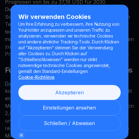
Prognosen von bis zu 37,18 USD für 2030.
Diese Vorhersagen basieren auf mehreren
Wir verwenden Cookies
Schlüsselfaktoren: der kontinuierlichen Integration in
Telegram, der wachsenden DeFi-Adoption,
Um Ihre Erfahrung zu verbessern, Ihre Nutzung von
YouHolder anzupassen und unseren Traffic zu
technologischen Upgrades und der zunehmenden
analysieren, verwenden wir technische Cookies
institutionellen Akzeptanz. Dennoch mahnen Experten
und andere ähnliche Tracking-Tools. Durch Klicken
zur Vorsicht, da der Kryptomarkt volatil bleibt und
auf "Akzeptieren" stimmen Sie der Verwendung
Prognosen stets unter Vorbehalt zu betrachten sind.
aller Cookies zu. Durch Klicken auf
"Schließen/Abweisen" werden nur strikt
notwendige technische Cookies angewendet,
Fundamentalanalyse des Toncoin-Kurses
gemäß den Standard-Einstellungen.
Cookie-Richtlinie
Die fundamentale Analyse von Toncoin
zeigt eine
komplexe, aber vielversprechende Marktdynamik. Mit
Akzeptieren
einer aktuellen Marktkapitalisierung von 7,09
Milliarden USD und einem zirkulierenden Angebot von
Einstellungen ansehen
2,47 Milliarden Token positioniert sich TON solide
unter den Top-10-Kryptowährungen. Besonders
Schließen / Abweisen
relevant ist die maximale Angebotsobergrenze von 5
Milliarden Token – deutlich höher als Bitcoins 21