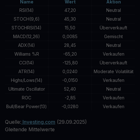
Name
Wert
Aktion
RSI(14)
47,20
Neutral
STOCH(9,6)
45,30
Neutral
STOCHRSI(14)
15,50
Überverkauft
MACD(12,26)
0,0085
Gemischt
ADX(14)
28,45
Neutral
Williams %R
-65,20
Verkaufen
CCI(14)
-125,80
Überverkauft
ATR(14)
0,0240
Moderate Volatilität
Highs/Lows(14)
-0,0150
Verkaufen
Ultimate Oscillator
52,40
Neutral
ROC
-2,85
Verkaufen
Bull/Bear Power(13)
-0,0280
Verkaufen
Quelle:
Investing.com
(29.09.2025)
Gleitende Mittelwerte