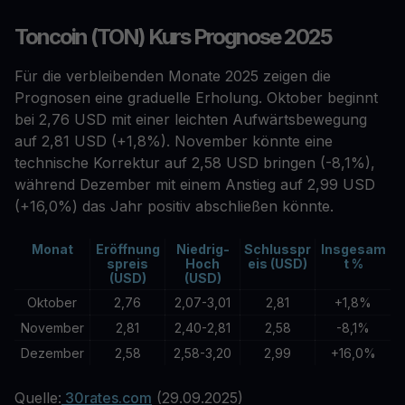
Toncoin (TON) Kurs Prognose 2025
Für die verbleibenden Monate 2025 zeigen die
Prognosen eine graduelle Erholung. Oktober beginnt
bei 2,76 USD mit einer leichten Aufwärtsbewegung
auf 2,81 USD (+1,8%). November könnte eine
technische Korrektur auf 2,58 USD bringen (-8,1%),
während Dezember mit einem Anstieg auf 2,99 USD
(+16,0%) das Jahr positiv abschließen könnte.
Monat
Eröffnung
Niedrig-
Schlusspr
Insgesam
spreis
Hoch
eis (USD)
t %
(USD)
(USD)
Oktober
2,76
2,07-3,01
2,81
+1,8%
November
2,81
2,40-2,81
2,58
-8,1%
Dezember
2,58
2,58-3,20
2,99
+16,0%
Quelle:
30rates.com
(29.09.2025)