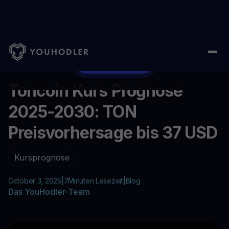
Home
/
Blog
/
Toncoin Kurs Prognose 2025-2030: TON Preisvor
...
Toncoin kaufen
Toncoin Kurs Prognose
2025-2030: TON
Preisvorhersage bis 37 USD
Kursprognose
October 3, 2025
|
7
Minuten Lesezeit
|
Blog
Das YouHodler-Team