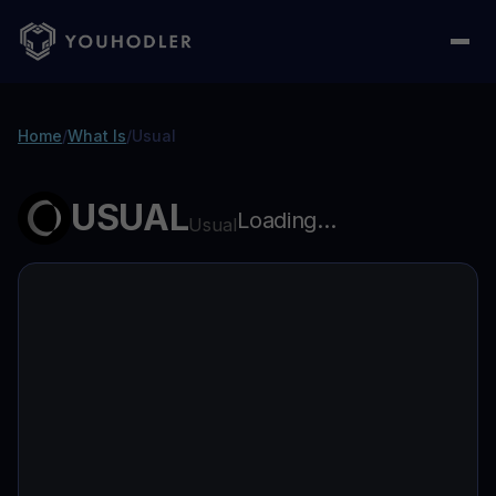
Home
/
What Is
/
Usual
USUAL
Loading...
Usual