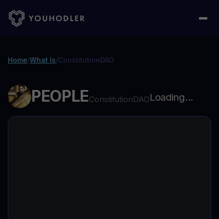
Home
/
What Is
/
ConstitutionDAO
PEOPLE
Loading...
ConstitutionDAO