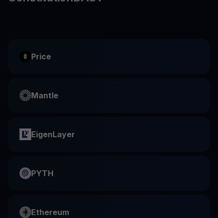
Price
Mantle
EigenLayer
PYTH
Ethereum