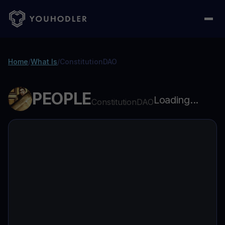
Home
/
What Is
/
ConstitutionDAO
PEOPLE
Loading...
ConstitutionDAO