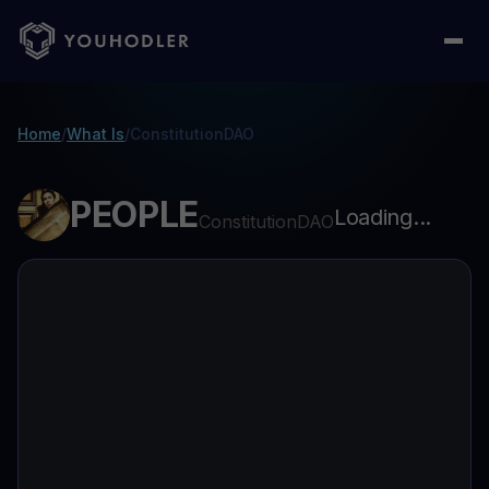
Home
/
What Is
/
ConstitutionDAO
PEOPLE
Loading...
ConstitutionDAO