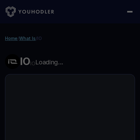
Home
/
What Is
/
IO
IO
Loading...
IO