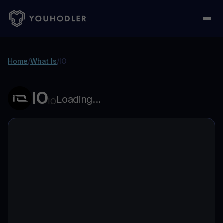
Home
/
What Is
/
IO
IO
Loading...
IO