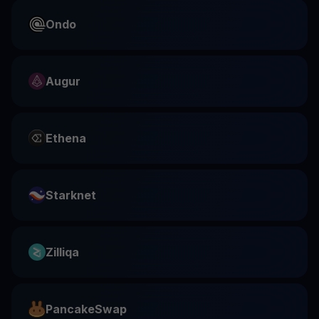
Ondo
Augur
Ethena
Starknet
Zilliqa
PancakeSwap