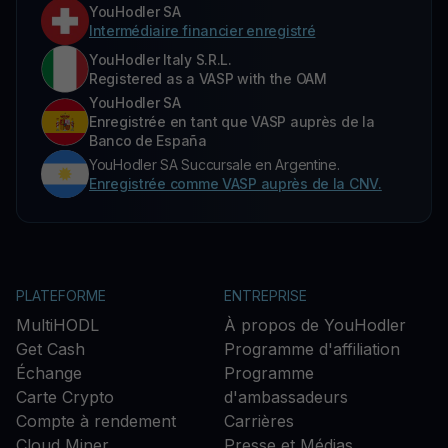
YouHodler SA
Intermédiaire financier enregistré
YouHodler Italy S.R.L.
Registered as a VASP with the OAM
YouHodler SA
Enregistrée en tant que VASP auprès de la
Banco de España
YouHodler SA Succursale en Argentine.
Enregistrée comme VASP auprès de la CNV.
PLATEFORME
ENTREPRISE
MultiHODL
À propos de YouHodler
Get Cash
Programme d'affiliation
Échange
Programme
Carte Crypto
d'ambassadeurs
Compte à rendement
Carrières
Cloud Miner
Presse et Médias