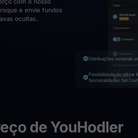
forço com o nosso
 troque e envie fundos
Youhodler App
axas ocultas.
Baixar
Baixe o app e gerencie cripto com facilidade
Distribuições semanais e
Possibilidade de utilizar
funcionalidades Get Cas
eço de YouHodler