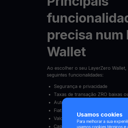
Principais
funcionalida
precisa num 
Wallet
Ao escolher o seu LayerZero Wallet, c
seguintes funcionalidades:
Segurança e privacidade
Taxas de transação ZRO baixas ou
Autenticação de dois fatores (2FA
Fiat onramps e offramps
Usamos cookies
Valor mínimo de depósito baixo
Para melhorar a sua experiê
Capacidade de bloquear e desblo
usamos cookies técnicos e o