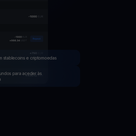
Promoções
Explore os concursos e promoções mais recentes
m stablecoins e criptomoedas
 fundos para aceder às
h