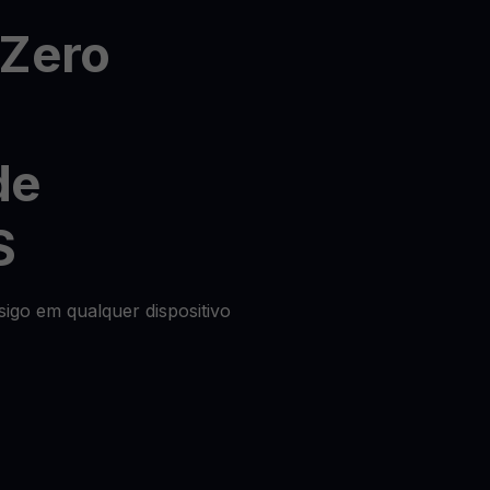
rZero
de
S
igo em qualquer dispositivo