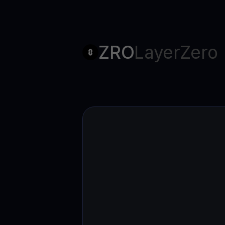
ZRO
LayerZero