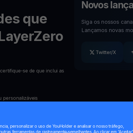
Novos lanç
des que
Siga os nossos canai
Lançamos novas mo
LayerZero
Twitter/X
ertifique-se de que inclui as
 personalizáveis
)
ncia, personalizar o uso de YouHolder e analisar o nosso tráfego,
quear levantamentos à
utras ferramentas de rastreamento semelhantes. Ao clicar em 'Aceitar'