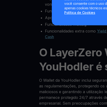
você consente com o uso de
vontade
apenas cookies técnicos es
Funcionalidades completas de ex
Política de Cookies
Apoio ao cliente fiável
Funcionalidade multisig
Funcionalidades extra como
Yield
Cash
O LayerZero 
YouHodler é
O Wallet da YouHodler inclui segur
as regulamentações, protegendo os u
maliciosos e garantindo a utilização 
permanece protegido 24/7 através de
empresarial. Sem preocupações com 