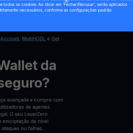
 todos os cookies. Ao clicar em 'Fechar/Recusar', serão aplicados
tritamente necessários, conforme as configurações padrão.
change de criptomoedas
 Account
,
MultiHODL
e
Get
Wallet da
 seguro?
ança avançada e cumpre com
tilizadores de agentes
legal. O seu LayerZero
 encriptação de nível
ataques ou falhas.