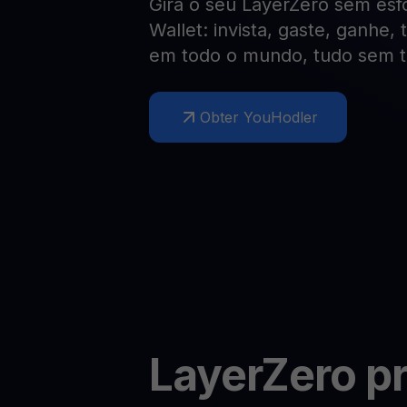
Gira o seu LayerZero sem es
Web3 wallet
Wallet: invista, gaste, ganhe,
Sua riqueza Web3, gerida num só lugar
em todo o mundo, tudo sem t
Obter YouHodler
LayerZero
pr