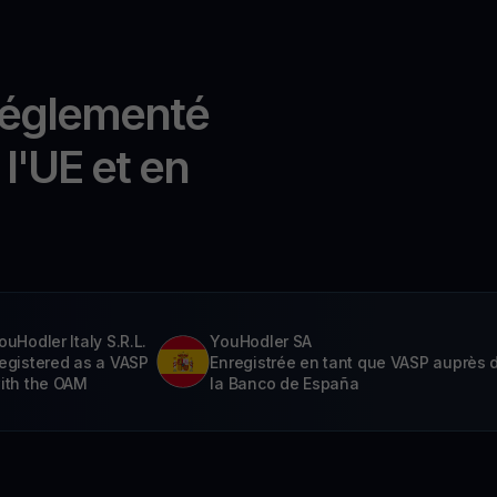
réglementé
l'UE et en
ouHodler Italy S.R.L.
YouHodler SA
egistered as a VASP
Enregistrée en tant que VASP auprès 
ith the OAM
la Banco de España