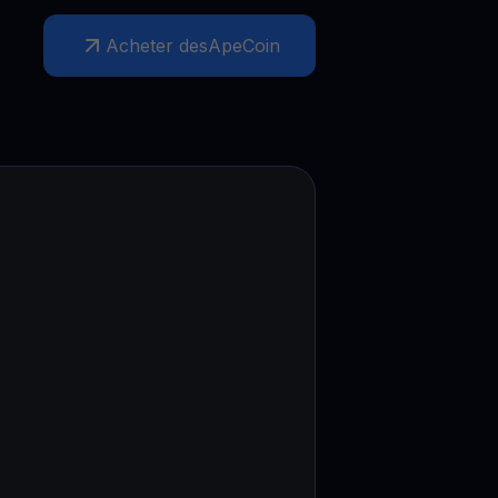
romotions
Acheter des
ApeCoin
plorez les derniers concours et promotions