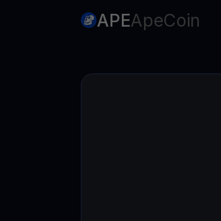
APE
ApeCoin
Web3 wallet
Votre patrimoine Web3 géré en un seul endroit