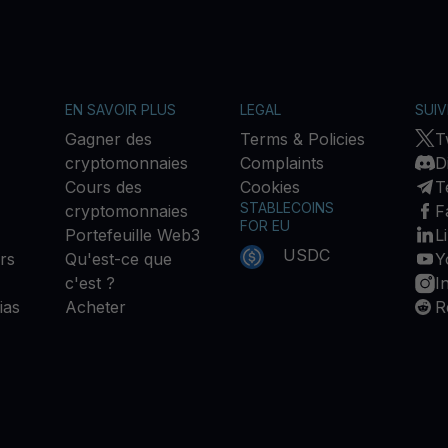
EN SAVOIR PLUS
LEGAL
SUI
Gagner des
Terms & Policies
T
cryptomonnaies
Complaints
D
Cours des
Cookies
T
STABLECOINS
cryptomonnaies
F
FOR EU
Portefeuille Web3
L
USDC
rs
Qu'est-ce que
Y
c'est ?
I
ias
Acheter
R