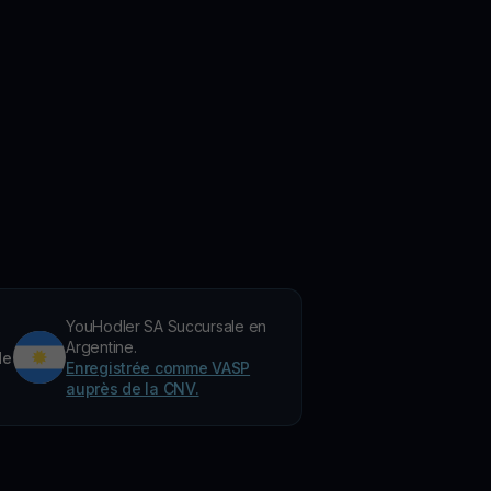
YouHodler SA Succursale en
Argentine.
de
Enregistrée comme VASP
auprès de la CNV.