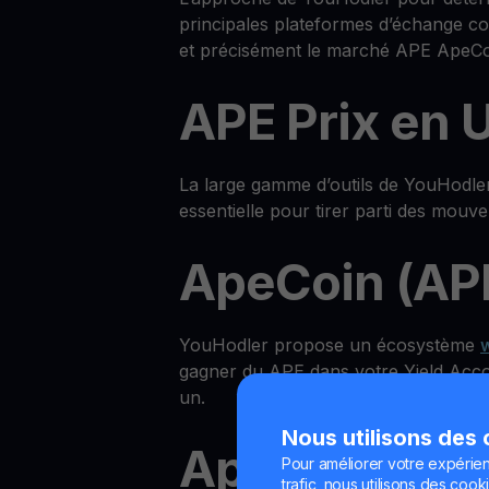
principales plateformes d’échange co
et précisément le marché APE ApeCo
APE Prix en 
La large gamme d’outils de YouHodler 
essentielle pour tirer parti des mou
ApeCoin (AP
YouHodler propose un écosystème
w
gagner du APE dans votre Yield Accou
un.
Nous utilisons des
ApeCoin Yie
Pour améliorer votre expérien
trafic, nous utilisons des cooki