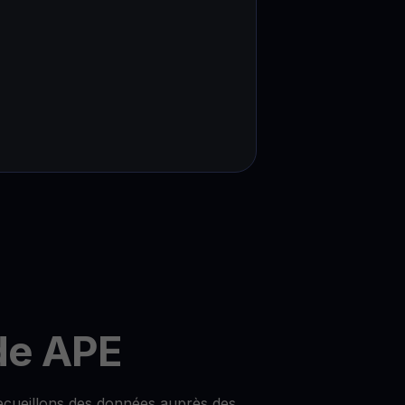
de APE
ecueillons des données auprès des