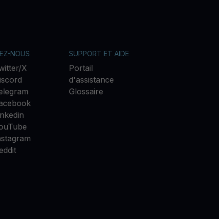
VEZ-NOUS
SUPPORT ET AIDE
witter/X
Portail
iscord
d'assistance
elegram
Glossaire
acebook
inkedin
ouTube
nstagram
eddit