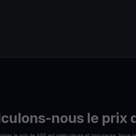
ulons-nous le prix 
iner le prix de APE est méticuleuse et rigoureuse. Nous r