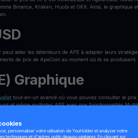
mme Binance, Kraken, Huobi et OKX. Ainsi, le graphique et 
in.
USD
peut aider les détenteurs de APE à adapter leurs stratégies
vements de prix de ApeCoin au moment où ils se produisent.
E) Graphique
allet
tout-en-un avancé où vous pouvez consulter le prix
nt et même multiplier APE avec nos fonctionnalités Multi
 cookies
ld Account
ce, personnaliser votre utilisation de YouHolder et analyser notre
es techniques et d'autres outils de suivi similaires. En cliquant sur