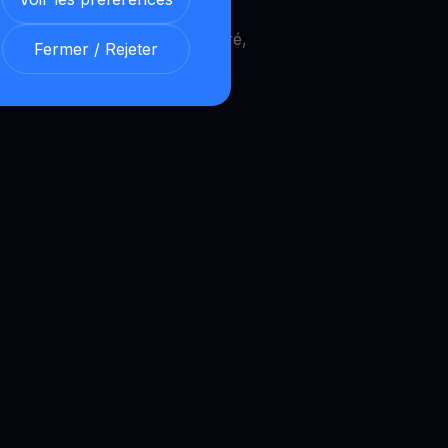
 propose un APE
Get Cash
intégré,
Fermer / Rejeter
Bitcoin
,
Ethereum
ou d’autres