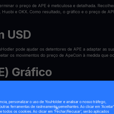
minar o preço de APE é meticulosa e detalhada. Recolhem
 Huobi e OKX. Como resultado, o gráfico e o preço de AP
m USD
odler pode ajudar os detentores de APE a adaptar as suas
oveitar os movimentos do preço de ApeCoin à medida que o
) Gráfico
sistema avançado tudo-em-um de
wallet
onde pode verificar
nt e até multiplicar APE com as nossas funcionalidades 
ncia, personalizar o uso de YouHolder e analisar o nosso tráfego,
utras ferramentas de rastreamento semelhantes. Ao clicar em 'Aceitar'
 todos os cookies. Ao clicar em 'Fechar/Recusar', serão aplicados