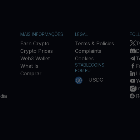
MAIS INFORMAÇÕES
LEGAL
FOL
Earn Crypto
Terms & Policies
T
Crypto Prices
Complaints
D
Web3 Wallet
Cookies
T
STABLECOINS
What Is
F
FOR EU
Comprar
L
USDC
Y
I
dia
R