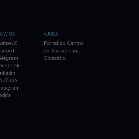
LOW US
AJUDA
witter/X
Portal do Centro
iscord
de Assistência
elegram
Glossário
acebook
inkedin
ouTube
nstagram
eddit