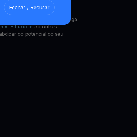
Fechar / Recusar
 APE
Get Cash
integrado, que paga
coin
,
Ethereum
ou outras
abdicar do potencial do seu