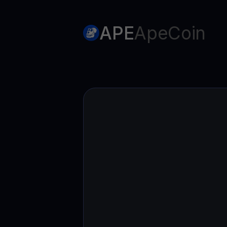
Web3 wallet
Sua riqueza Web3, gerida num só lugar
APE
ApeCoin