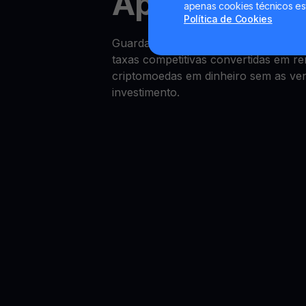
ApeCoin Yie
apenas cookies técnicos es
Política de Cookies
Guardar capital em ApeCoin é simp
taxas competitivas convertidas em r
criptomoedas em dinheiro sem as vend
investimento.