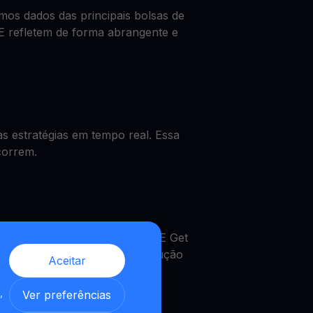
os dados das principais bolsas de
E refletem de forma abrangente e
 estratégias em tempo real. Essa
correm.
 o preço de APE, obter um APE Get
MultiHODL. Uma verdadeira solução
Aceitar
,
Ver preferências