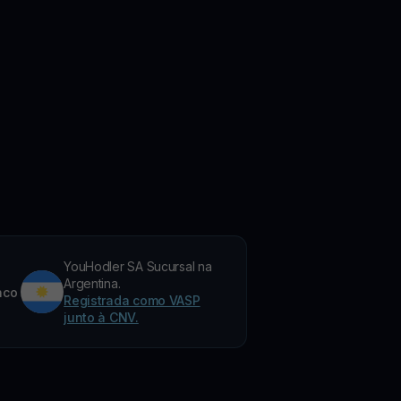
YouHodler SA Sucursal na
Argentina.
nco
Registrada como VASP
junto à CNV.