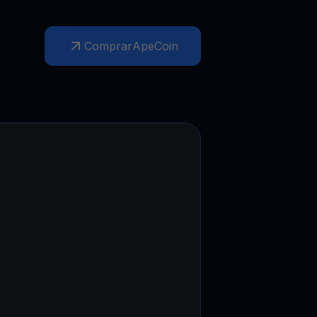
Promoções
Explore os concursos e promoções mais recentes
Comprar
ApeCoin