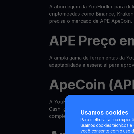
A abordagem da YouHodler para deter
criptomoedas como Binance, Kraken,
precisa o mercado de APE ApeCoin.
APE Preço e
A ampla gama de ferramentas da YouH
adaptabilidade é essencial para apr
ApeCoin (APE
A YouHodler disponibiliza um ecos
Cash, ganhar APE na sua Yield Accou
Usamos cookies
completa.
Para melhorar a sua experiê
usamos cookies técnicos e o
você consente com o uso de