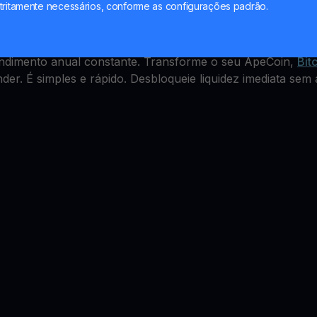
ld Account
tritamente necessários, conforme as configurações padrão.
les, mas como ganhar com isso? A YouHodler oferece um
endimento anual constante. Transforme o seu ApeCoin,
Bit
er. É simples e rápido. Desbloqueie liquidez imediata sem 