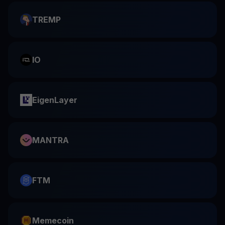
TREMP
IO
EigenLayer
MANTRA
FTM
Memecoin