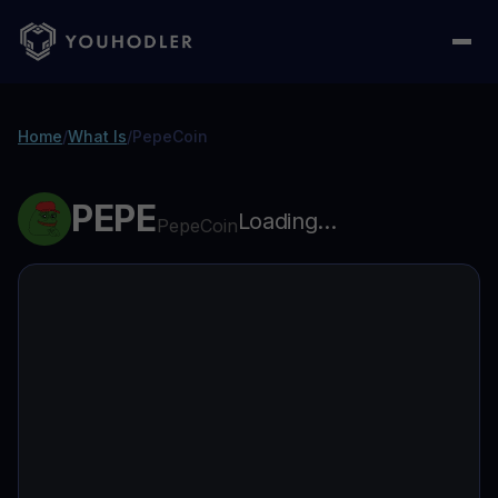
Home
/
What Is
/
PepeCoin
PEPE
Loading...
PepeCoin