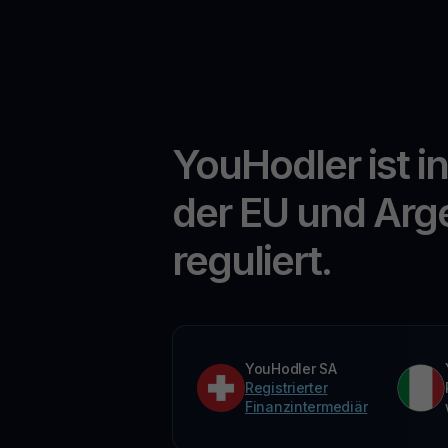
YouHodler ist i
der EU und Arg
reguliert.
YouHodler SA
Registrierter
Finanzintermediär