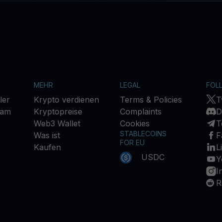
MEHR
LEGAL
FOL
ler
Krypto verdienen
Terms & Policies
T
ram
Kryptopreise
Complaints
D
Web3 Wallet
Cookies
T
STABLECOINS
Was ist
F
FOR EU
Kaufen
L
USDC
Y
I
R