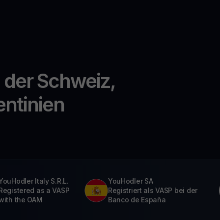
n der Schweiz,
entinien
YouHodler Italy S.R.L.
YouHodler SA
Registered as a VASP
Registriert als VASP bei der
with the OAM
Banco de España