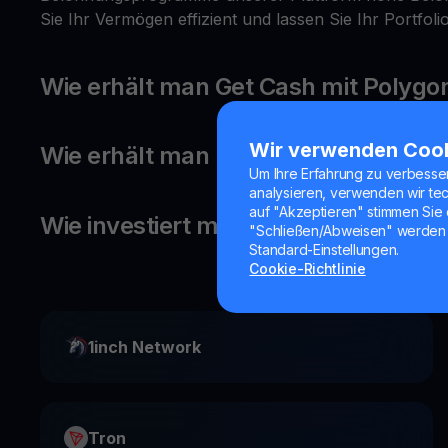
Sie Ihr Vermögen effizient und lassen Sie Ihr Portfol
Wie erhält man Get Cash mit Polygo
Wir verwenden Coo
Wie erhält man Belohnungen auf Po
Um Ihre Erfahrung zu verbesse
analysieren, verwenden wir te
auf "Akzeptieren" stimmen Sie 
Wie investiert man in Polygon?
"Schließen/Abweisen" werden 
Standard-Einstellungen.
Cookie-Richtlinie
1inch Network
Tron