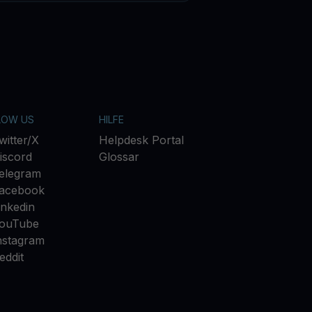
LOW US
HILFE
witter/X
Helpdesk Portal
iscord
Glossar
elegram
acebook
inkedin
ouTube
nstagram
eddit