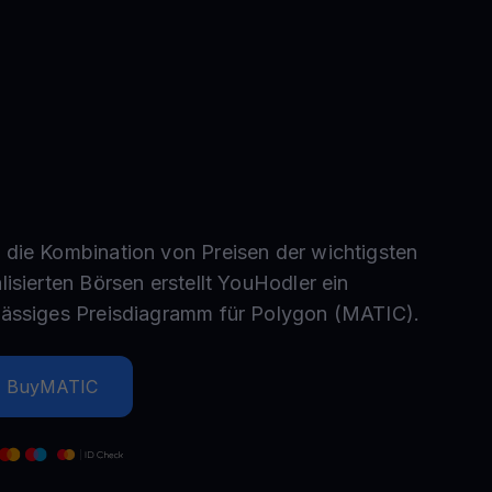
Aktionen
Entdecken Sie die neuesten Wettbewerbe und Aktionen
 die Kombination von Preisen der wichtigsten
lisierten Börsen erstellt YouHodler ein
lässiges Preisdiagramm für
Polygon
(
MATIC
).
Buy
MATIC