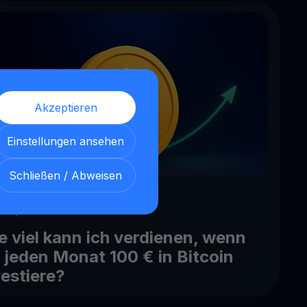
Akzeptieren
Einstellungen ansehen
Schließen / Abweisen
 24, 2026
e viel kann ich verdienen, wenn
h jeden Monat 100 € in Bitcoin
vestiere?