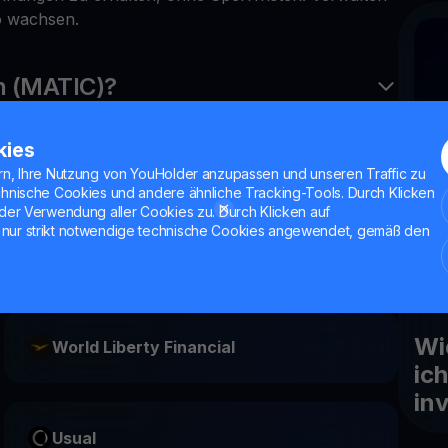
io wachsen.
n (MATIC)?
kies
lygon?
rn, Ihre Nutzung von YouHolder anzupassen und unseren Traffic zu
chnische Cookies und andere ähnliche Tracking-Tools. Durch Klicken
der Verwendung aller Cookies zu. Durch Klicken auf
nur strikt notwendige technische Cookies angewendet, gemäß den
June
Wi
World Liberty Financial
ic
in
Usual