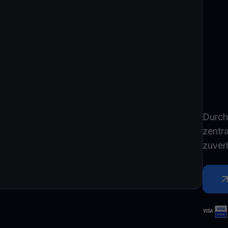
Youhodler App
Herunterladen
App herunterladen und Krypto einfach verwalten
Durch
zentra
zuver