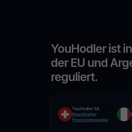
YouHodler ist i
der EU und Arg
reguliert.
YouHodler SA
Registrierter
Finanzintermediär