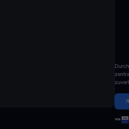
Youhodler App
Herunterladen
App herunterladen und Krypto einfach verwalten
Durch
zentra
zuver