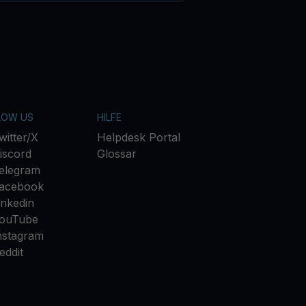
LOW US
HILFE
witter/X
Helpdesk Portal
iscord
Glossar
elegram
acebook
inkedin
ouTube
nstagram
eddit