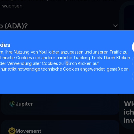
io wachsen.
o (ADA)?
kies
rdano?
rn, Ihre Nutzung von YouHolder anzupassen und unseren Traffic zu
chnische Cookies und andere ähnliche Tracking-Tools. Durch Klicken
der Verwendung aller Cookies zu. Durch Klicken auf
nur strikt notwendige technische Cookies angewendet, gemäß den
June
Wi
Jupiter
ic
in
Movement