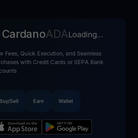
Cardano
ADA
Loading...
w Fees, Quick Execution, and Seamless
rchases with Credit Cards or SEPA Bank
counts
Buy/Sell
Earn
Wallet