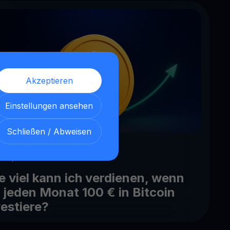
Akzeptieren
Einstellungen ansehen
Schließen / Abweisen
 24, 2026
e viel kann ich verdienen, wenn
h jeden Monat 100 € in Bitcoin
vestiere?