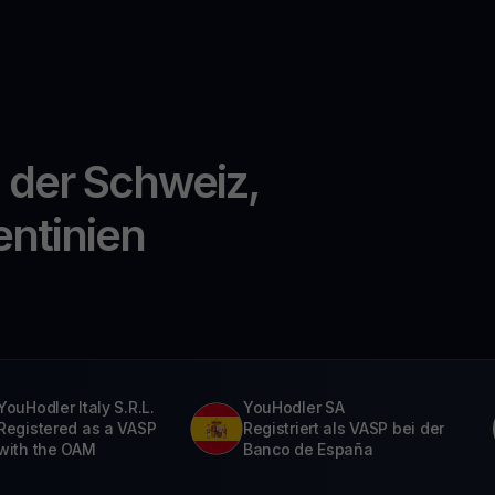
n der Schweiz,
entinien
YouHodler Italy S.R.L.
YouHodler SA
Registered as a VASP
Registriert als VASP bei der
with the OAM
Banco de España