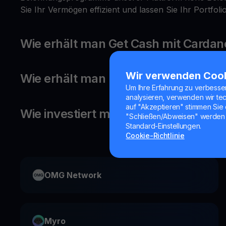
Sie Ihr Vermögen effizient und lassen Sie Ihr Portfol
Wie erhält man Get Cash mit Cardan
Wir verwenden Coo
Wie erhält man Belohnungen auf Ca
Um Ihre Erfahrung zu verbesse
analysieren, verwenden wir te
auf "Akzeptieren" stimmen Sie 
Wie investiert man in Cardano?
"Schließen/Abweisen" werden 
Standard-Einstellungen.
Cookie-Richtlinie
OMG Network
Myro