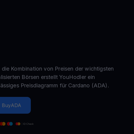
Aktionen
Entdecken Sie die neuesten Wettbewerbe und Aktionen
 die Kombination von Preisen der wichtigsten
lisierten Börsen erstellt YouHodler ein
lässiges Preisdiagramm für
Cardano
(
ADA
).
Buy
ADA