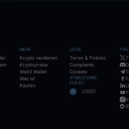
MEHR
LEGAL
FOL
ler
Krypto verdienen
Terms & Policies
T
ram
Kryptopreise
Complaints
D
Web3 Wallet
Cookies
T
STABLECOINS
Was ist
F
FOR EU
Kaufen
L
USDC
Y
I
R