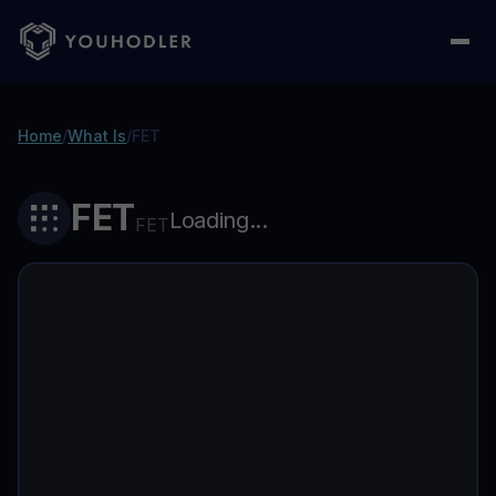
Home
/
What Is
/
FET
FET
Loading...
FET