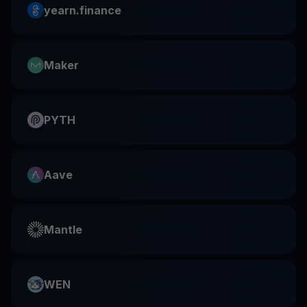
yearn.finance
Maker
PYTH
Aave
Mantle
WEN