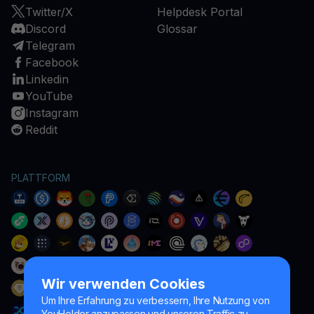
Twitter/X
Helpdesk Portal
Discord
Glossar
Telegram
Facebook
Linkedin
YouTube
Instagram
Reddit
PLATTFORM
Wir verwenden Cookies
Um Ihre Erfahrung zu verbessern, Ihre Nutzung von
YouHolder anzupassen und unseren Traffic zu