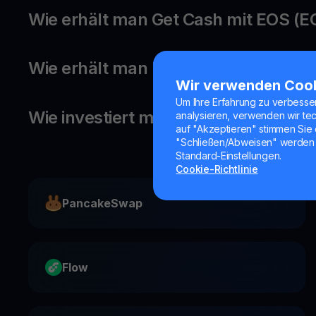
Wie erhält man Get Cash mit EOS (E
Wie erhält man Belohnungen auf E
Wir verwenden Coo
Um Ihre Erfahrung zu verbesse
Wie investiert man in EOS?
analysieren, verwenden wir te
auf "Akzeptieren" stimmen Sie 
"Schließen/Abweisen" werden 
Standard-Einstellungen.
Cookie-Richtlinie
PancakeSwap
Flow