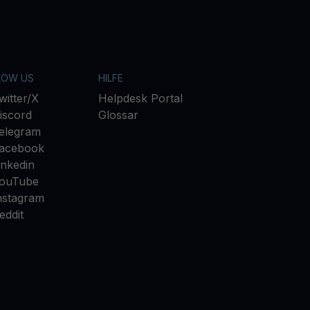
LOW US
HILFE
witter/X
Helpdesk Portal
iscord
Glossar
elegram
acebook
inkedin
ouTube
nstagram
eddit