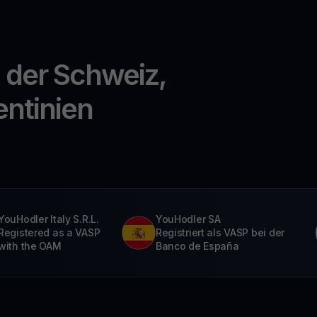
n der Schweiz,
entinien
YouHodler Italy S.R.L.
YouHodler SA
Registered as a VASP
Registriert als VASP bei der
with the OAM
Banco de España