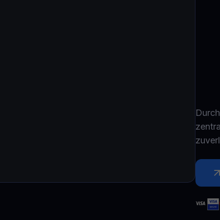
Youhodler App
Herunterladen
App herunterladen und Krypto einfach verwalten
Durch
zentra
zuver