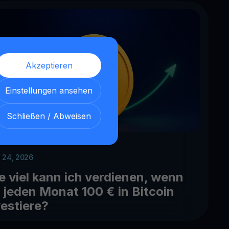
Akzeptieren
Einstellungen ansehen
Schließen / Abweisen
 24, 2026
e viel kann ich verdienen, wenn
h jeden Monat 100 € in Bitcoin
vestiere?