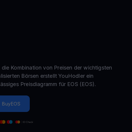
Aktionen
Entdecken Sie die neuesten Wettbewerbe und Aktionen
 die Kombination von Preisen der wichtigsten
lisierten Börsen erstellt YouHodler ein
lässiges Preisdiagramm für
EOS
(
EOS
).
Buy
EOS