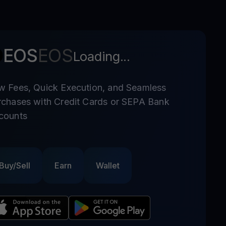
EOS
EOS
Loading...
w Fees, Quick Execution, and Seamless
rchases with Credit Cards or SEPA Bank
counts
Buy/Sell
Earn
Wallet