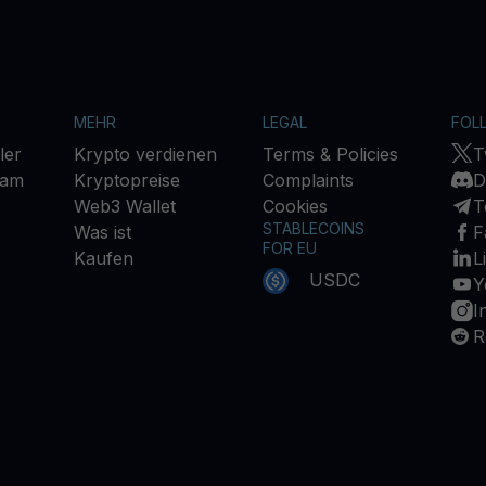
MEHR
LEGAL
FOL
ler
Krypto verdienen
Terms & Policies
T
ram
Kryptopreise
Complaints
D
Web3 Wallet
Cookies
T
STABLECOINS
Was ist
F
FOR EU
Kaufen
L
USDC
Y
I
R