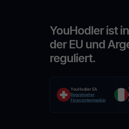
YouHodler ist i
der EU und Arg
reguliert.
YouHodler SA
Registrierter
Finanzintermediär