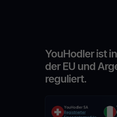
YouHodler ist i
der EU und Arg
reguliert.
YouHodler SA
Registrierter