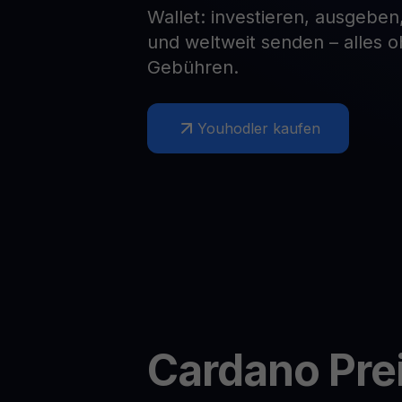
Wallet: investieren, ausgeben
Web3 wallet
und weltweit senden – alles 
Ihr Web3-Vermögen an einem Ort verwalten
Gebühren.
Youhodler kaufen
Cardano
Pre