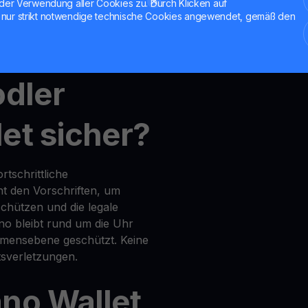
der Verwendung aller Cookies zu. Durch Klicken auf
nur strikt notwendige technische Cookies angewendet, gemäß den
nt
,
MultiHODL
und
Get Cash
odler
et sicher?
tschrittliche
t den Vorschriften, um
chützen und die legale
no bleibt rund um die Uhr
mensebene geschützt. Keine
sverletzungen.
no Wallet