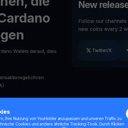
nen, die
New release
 Cardano
Follow our channels
new coins every 2 w
igen
Twitter/X
rdano Wallets darauf, dass
ransaktionsgebühren
A)
ag
Bedarf zu sperren und zu
kies
rn, Ihre Nutzung von YouHolder anzupassen und unseren Traffic zu
nktionen
chnische Cookies und andere ähnliche Tracking-Tools. Durch Klicken