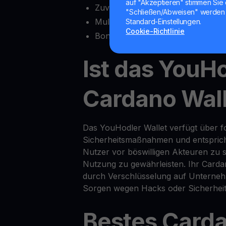
auf "Akzeptieren" stimmen Sie 
Zuverlässiger Kundensupport
"Schließen/Abweisen" werden 
Multisig-Funktionalität
Standard-Einstellungen.
Cookie-Richtlinie
Bonusfunktionen wie
Yield Accou
Ist das YouH
Cardano Wall
Das YouHodler Wallet verfügt über for
Sicherheitsmaßnahmen und entsprich
Nutzer vor böswilligen Akteuren zu s
Nutzung zu gewährleisten. Ihr Carda
durch Verschlüsselung auf Unterneh
Sorgen wegen Hacks oder Sicherheit
Bestes Carda