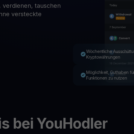
, verdienen, tauschen
ohne versteckte
Youhodler App
Herunterladen
App herunterladen und Krypto einfach verwalten
Wöchentliche Ausschüttu
Kryptowährungen
Möglichkeit, Guthaben f
Funktionen zu nutzen
is bei YouHodler