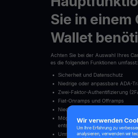
Hauptfunktio
Sie in einem
Wallet benöt
Achten Sie bei der Auswahl Ihres Ca
es die folgenden Funktionen umfasst:
Sicherheit und Datenschutz
Niedrige oder anpassbare ADA-T
Zwei-Faktor-Authentifizierung (2F
Fiat-Onramps und Offramps
Niedriger Mindesteinzahlungsbetr
Möglichkeit, Auszahlungen nach 
Wir verwenden Coo
entsperren
Um Ihre Erfahrung zu verbesse
Umfassende Krypto-Exchange-Fu
analysieren, verwenden wir te