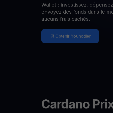
Wallet : investissez, dépense
Web3 wallet
envoyez des fonds dans le mo
Votre patrimoine Web3 géré en un seul endroit
aucuns frais cachés.
Obtenir Youhodler
Cardano
Pri