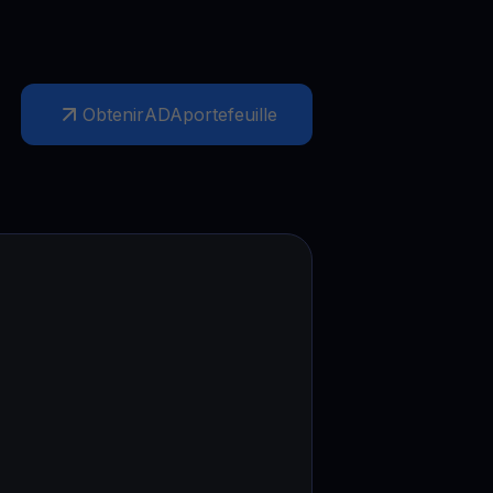
Obtenir
ADA
portefeuille