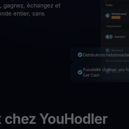
z, gagnez, échangez et
P
nde entier, sans
Ex
Youhodler App
Télécharger
Télécharge l’appli et gère ta crypto facilement
Distributions hebdomadai
Possibilité d’utiliser vos
Get Cash
x chez YouHodler