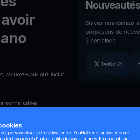
tés
Nouveautés
 avoir
Suivez nos canaux e
proposons de nouvel
dano
2 semaines.
Twitter/X
, assurez-vous qu’il inclut
personnalisables
2FA)
 cookies
ce, personnaliser votre utilisation de YouHolder et analyser notre
 les retraits à volonté
es techniques et d'autres outils de suivi similaires. En cliquant sur