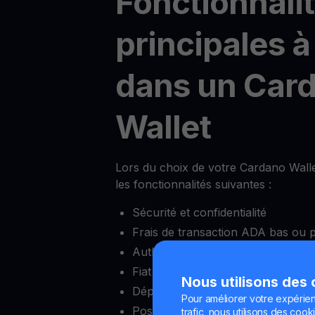
Fonctionnali
principales à
dans un Car
Wallet
Lors du choix de votre Cardano Wallet
les fonctionnalités suivantes :
Sécurité et confidentialité
Frais de transaction ADA bas ou 
Authentification à deux facteurs (
Fiat onramps et offramps
Nous utilisons des
Dépôt minimum réduit
Pour améliorer votre expérien
Possibilité de bloquer et débloquer
trafic, nous utilisons des cooki