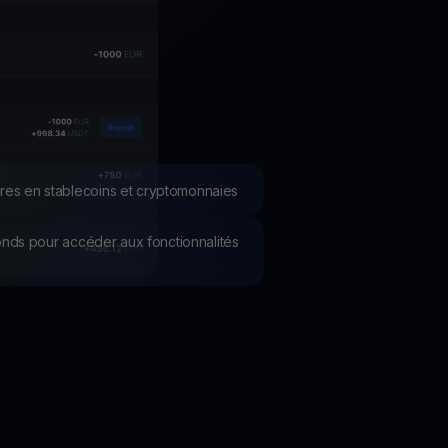
romotions
plorez les derniers concours et promotions
res en stablecoins et cryptomonnaies
 fonds pour accéder aux fonctionnalités