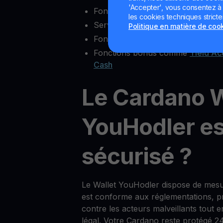
'Accepter', vous consentez à l'
Fonctionnalités complètes d’écha
les cookies techniques strict
Service client fiable
Politique en matière de coo
Fonctionnalité multisig
Fonctions bonus comme
Yield Ac
Cash
Le Cardano W
YouHodler est
sécurisé ?
Le Wallet YouHodler dispose de mesu
est conforme aux réglementations, pro
contre les acteurs malveillants tout 
légal. Votre Cardano reste protégé 2