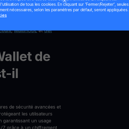
utilisation de tous les cookies. En cliquant sur 'Fermer/Rejeter', seules
nge de cryptos
ement nécessaires, selon les paramètres par défaut, seront appliquées.
kies
count
,
MultiHODL
et
Get
allet de
-il
res de sécurité avancées et
tégeant les utilisateurs
en garantissant un usage
4/7 grâce à un chiffrement