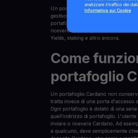
analizzare il traffico dei da
Un portafoglio Cardano è un portafo
Informativa sui Cookie
gestisce il token nativo della rete Ca
portafogli consentono semplicemente 
ricevere Cardano, mentre altri sono p
Yields, staking e altro ancora.
Come funzio
portafoglio 
Un portafoglio Cardano non conserva
tratta invece di una porta d'accesso 
Ogni portafoglio è dotato di una serie
quell'indirizzo di portafoglio. L'utente
inviare o ricevere Cardano. Ad esemp
a qualcuno, deve semplicemente chiede