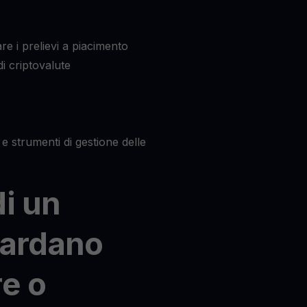
re i prelievi a piacimento
i criptovalute
e strumenti di gestione delle
di un
Cardano
re o