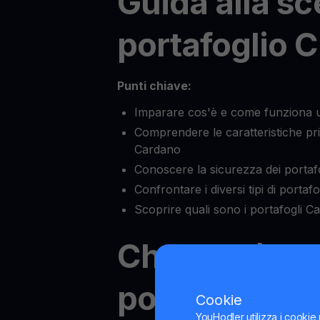
Guida alla sc
portafoglio 
Punti chiave:
Imparare cos'è e come funziona 
Comprendere le caratteristiche prin
Cardano
Conoscere la sicurezza dei portaf
Confrontare i diversi tipi di portaf
Scoprire quali sono i portafogli Ca
Che cos'è un
portafoglio 
Cookie
YouHodler utilizza i cookie 