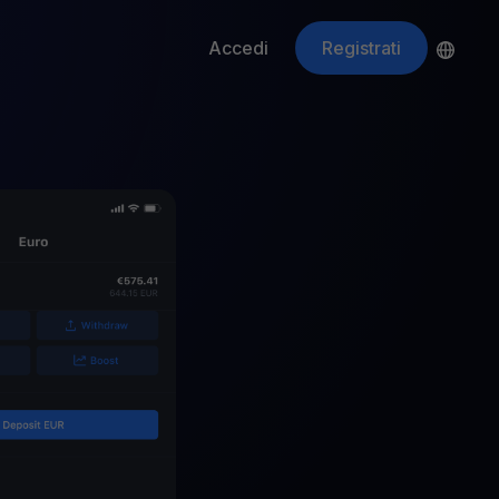
Accedi
Registrati
ApeCoin
APE
$
Fetching price
ti gli asset crypto