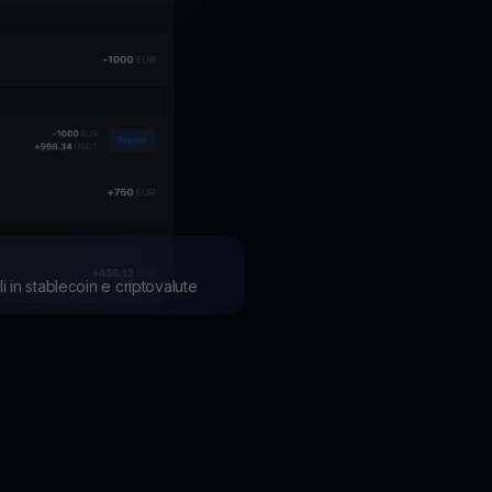
li in stablecoin e criptovalute