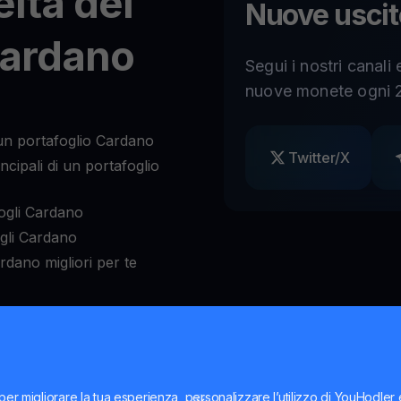
elta del
Nuove uscit
Cardano
Segui i nostri canali
nuove monete ogni 2
un portafoglio Cardano
Twitter/X
cipali di un portafoglio
ogli Cardano
ogli Cardano
rdano migliori per te
Cardano?
per migliorare la tua esperienza, personalizzare l’utilizzo di YouHodler