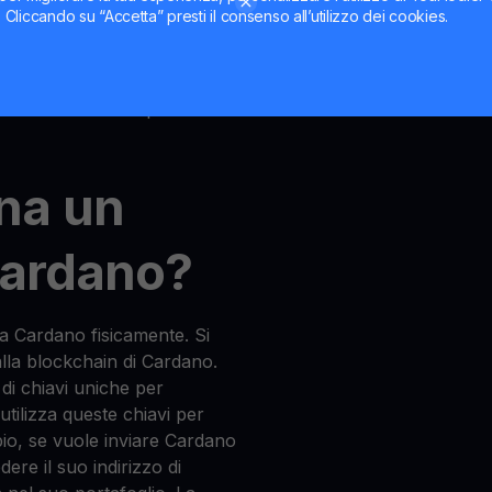
ti. Cliccando su “Accetta” presti il consenso all’utilizzo dei cookies.
glio che memorizza e
rdano, Cardano. Alcuni
di fare HODL, inviare e
iù avanzati con opzioni di
na un
Cardano?
 Cardano fisicamente. Si
alla blockchain di Cardano.
 di chiavi uniche per
 utilizza queste chiavi per
io, se vuole inviare Cardano
re il suo indirizzo di