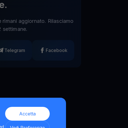
e.
 e rimani aggiornato. Rilasciamo
 settimane.
Telegram
Facebook
Accetta
 ed
Vedi Preferenze