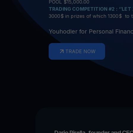
Kryptopreise
Krypto 
POOL $15,000.00
Verfolgen Sie Live-Kryptopreise
Lassen Sie
TRADING COMPETITION #2 : ‘’LET
Get Cash
3000$ in prizes of which 1300$ to
Erhalten Sie Bargeld, ohne Ihre Krypto zu verkaufen
Youhodler for Personal Finan
Web3 wallet
Ihr Web3-Vermögen an einem Ort verwalten
TRADE NOW
Dario Pirella, founder and CEO