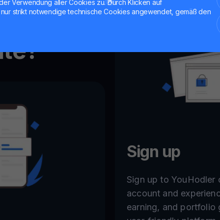
der Verwendung aller Cookies zu. Durch Klicken auf
nur strikt notwendige technische Cookies angewendet, gemäß den
ate?
Sign up
Sign up to YouHodler o
account and experienc
earning, and portfolio