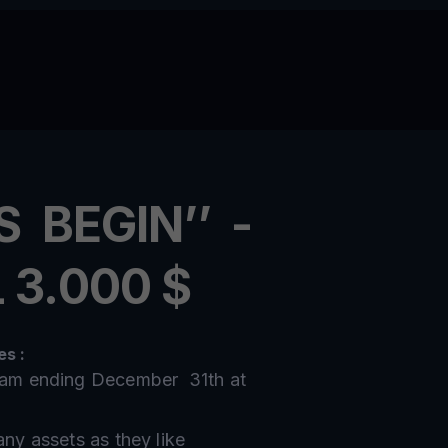
S BEGIN’’ -
 3.000 $
s :
10am ending December 31th at
any assets as they like