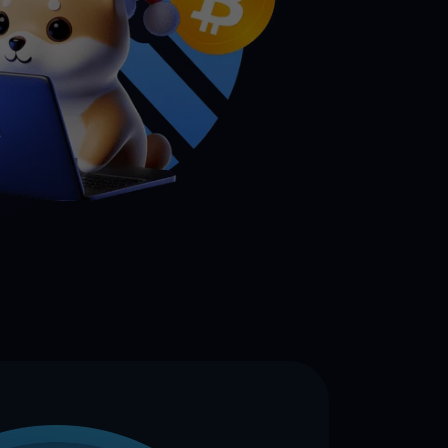
genswerte entdecken
Belohnungen
Entfesseln Sie unbegrenztes Potenzial mit grenzenlosen
Prämien
Aktionen
Entdecken Sie die neuesten Wettbewerbe und Aktionen