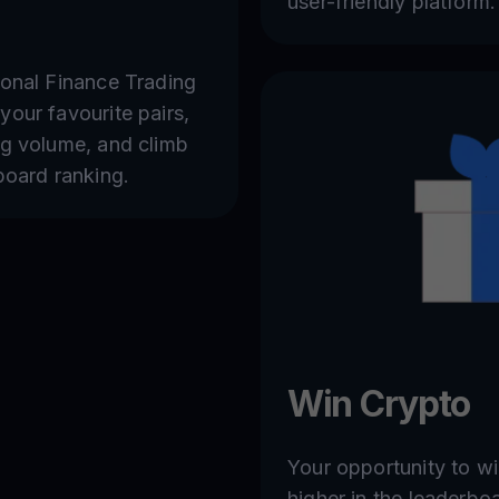
user-friendly platform.
sonal Finance Trading
your favourite pairs,
ng volume, and climb
board ranking.
Win Crypto
Your opportunity to w
higher in the leaderbo