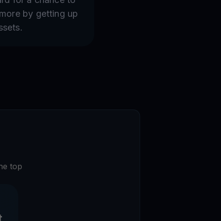
 more by getting up
ssets.
he top
t