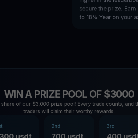
secure the prize. Earn
to 18% Year on your a
WIN A PRIZE POOL OF $3000
 share of our $3,000 prize pool! Every trade counts, and t
traders will claim their worthy rewards.
st
2nd
3rd
1300 usdt
700 usdt
400 usd