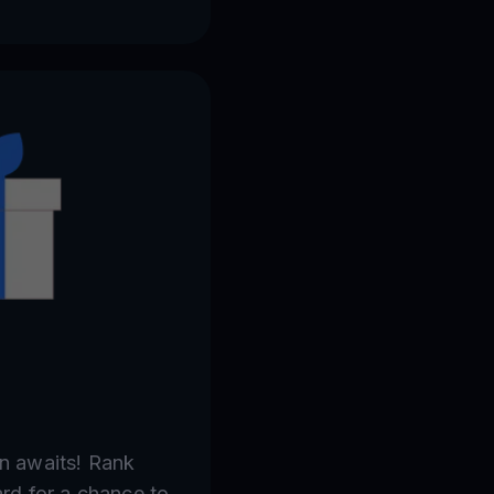
in awaits! Rank
ard for a chance to