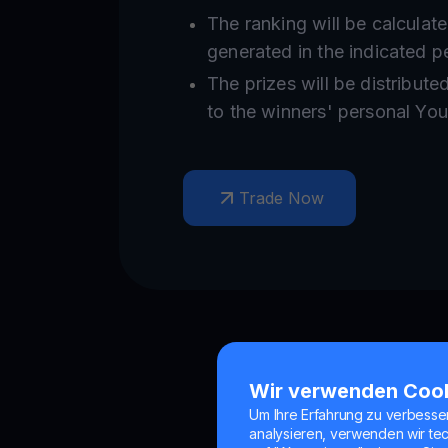
The ranking will be calculat
generated in the indicated p
The prizes will be distribute
to the winners' personal Yo
Trade Now
Wir verwenden Coo
Um Ihre Erfahrung zu verbesse
analysieren, verwenden wir te