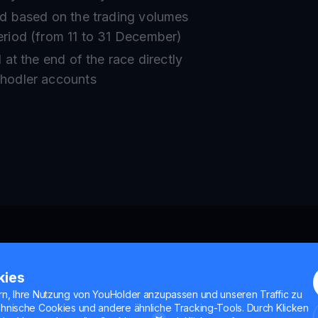
ed based on the trading volumes
eriod (from 11 to 31 December)
d at the end of the race directly
uhodler accounts
kies
rn, Ihre Nutzung von YouHolder anzupassen und unseren Traffic zu
chnische Cookies und andere ähnliche Tracking-Tools. Durch Klicken