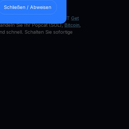
Schließen / Abweisen
r bietet ein integriertes POPCAT
Get
Wandeln Sie Ihr Popcat (SOL),
Bitcoin
,
d schnell. Schalten Sie sofortige