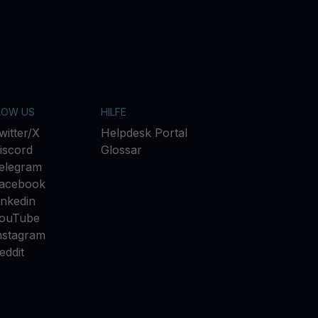
LOW US
HILFE
witter/X
Helpdesk Portal
iscord
Glossar
elegram
acebook
inkedin
ouTube
nstagram
eddit