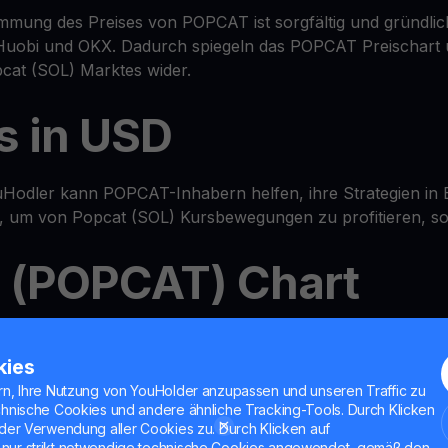
mmung des Preises von POPCAT ist sorgfältig und gründli
Huobi und OKX. Dadurch spiegeln das POPCAT Preischart 
at (SOL) Marktes wider.
s in USD
Hodler kann POPCAT-Inhabern helfen, ihre Strategien in 
d, um von Popcat (SOL) Kursbewegungen zu profitieren, sob
) (POPCAT) Chart
-in-One
Wallet
-Ökosystem, in dem Sie den POPCAT-Preis pr
enen und POPCAT sogar mit unseren MultiHODL-Funktionen
kies
rn, Ihre Nutzung von YouHolder anzupassen und unseren Traffic zu
chnische Cookies und andere ähnliche Tracking-Tools. Durch Klicken
der Verwendung aller Cookies zu. Durch Klicken auf
nur strikt notwendige technische Cookies angewendet, gemäß den