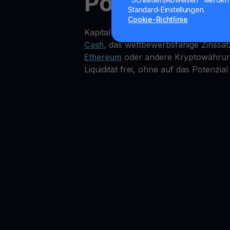
Popcat (SOL)
Standard-Einstellungen.
Cookie-Richtlinie
Kapital in Popcat (SOL) zu speichern
Cash
, das wettbewerbsfähige Zinssät
Ethereum
oder andere Kryptowährunge
Liquidität frei, ohne auf das Potenzial