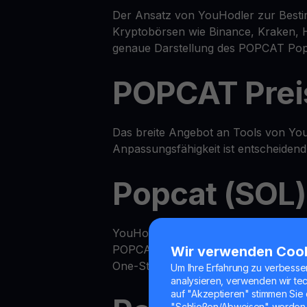
Der Ansatz von YouHodler zur Besti
Kryptobörsen wie Binance, Kraken, 
genaue Darstellung des POPCAT Popc
POPCAT Prei
Das breite Angebot an Tools von You
Anpassungsfähigkeit ist entscheiden
Popcat (SOL
YouHodler bietet ein erweitertes All
POPCAT in Ihrem Renditekonto verdi
Wir verwenden Coo
One-Stop-Shop.
Um Ihre Erfahrung zu verbesse
analysieren, verwenden wir te
auf "Akzeptieren" stimmen Sie 
"Schließen/Abweisen" werden 