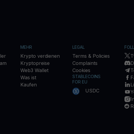
MEHR
LEGAL
FOL
ler
Krypto verdienen
Terms & Policies
T
ram
Kryptopreise
Complaints
D
Web3 Wallet
Cookies
T
STABLECOINS
Was ist
F
FOR EU
Kaufen
L
USDC
Y
I
R