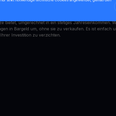
 Renditekonto
 ist einfach, aber wie kann man damit verdienen? YouHodle
ze bietet, umgerechnet in ein stetiges Jahreseinkommen. 
n in Bargeld um, ohne sie zu verkaufen. Es ist einfach un
 Ihrer Investition zu verzichten.