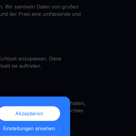
ch. Wir sammeln Daten von großen
und der Preis eine umfassende und
Echtzeit anzupassen. Diese
ald sie auftreten.
üfen, ein POPCAT Get Cash erhalten,
 vervielfachen können. Ein echtes
Akzeptieren
Einstellungen ansehen