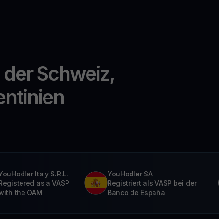
n der Schweiz,
entinien
YouHodler Italy S.R.L.
YouHodler SA
Registered as a VASP
Registriert als VASP bei der
with the OAM
Banco de España