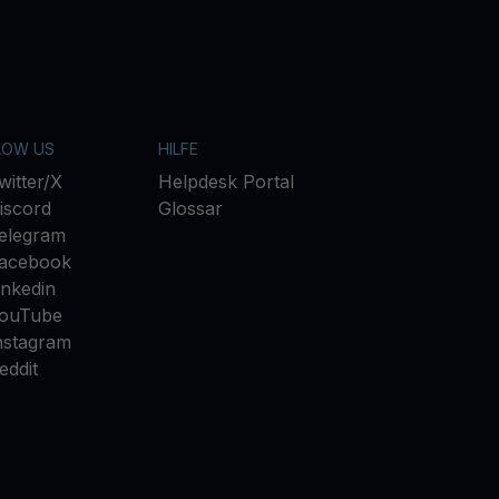
LOW US
HILFE
witter/X
Helpdesk Portal
iscord
Glossar
elegram
acebook
inkedin
ouTube
nstagram
eddit