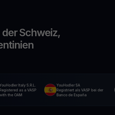
n der Schweiz,
entinien
YouHodler Italy S.R.L.
YouHodler SA
Registered as a VASP
Registriert als VASP bei der
with the OAM
Banco de España