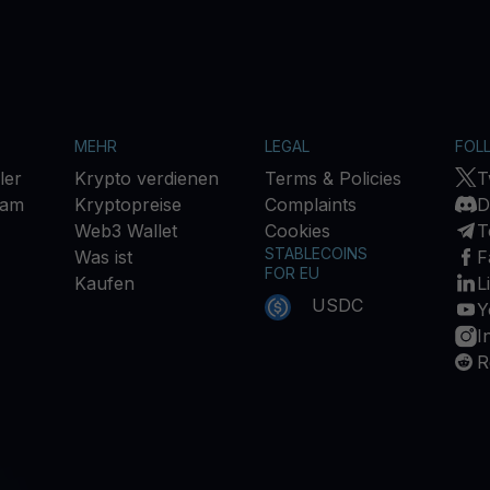
MEHR
LEGAL
FOL
ler
Krypto verdienen
Terms & Policies
T
ram
Kryptopreise
Complaints
D
Web3 Wallet
Cookies
T
STABLECOINS
Was ist
F
FOR EU
Kaufen
L
USDC
Y
I
R