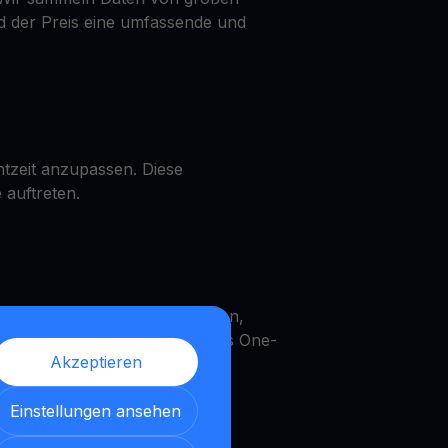
 der Preis eine umfassende und
tzeit anzupassen. Diese
 auftreten.
n, ein DOGS Get Cash erhalten,
vielfachen können. Ein echtes One-
Akzeptieren
Einstellungen ansehen