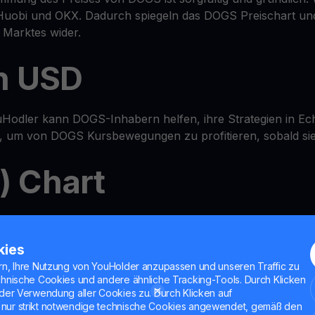
Huobi und OKX. Dadurch spiegeln das DOGS Preischart und
Marktes wider.
n USD
Hodler kann DOGS-Inhabern helfen, ihre Strategien in Ech
d, um von DOGS Kursbewegungen zu profitieren, sobald sie
 Chart
-in-One
Wallet
-Ökosystem, in dem Sie den DOGS-Preis prüfe
en und DOGS sogar mit unseren MultiHODL-Funktionen ver
kies
rn, Ihre Nutzung von YouHolder anzupassen und unseren Traffic zu
chnische Cookies und andere ähnliche Tracking-Tools. Durch Klicken
ekonto
der Verwendung aller Cookies zu. Durch Klicken auf
nur strikt notwendige technische Cookies angewendet, gemäß den