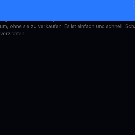
fach, aber wie kann man damit verdienen? YouHodler bietet
 umgerechnet in ein stetiges Jahreseinkommen. Wandeln S
 ohne sie zu verkaufen. Es ist einfach und schnell. Schalt
 verzichten.