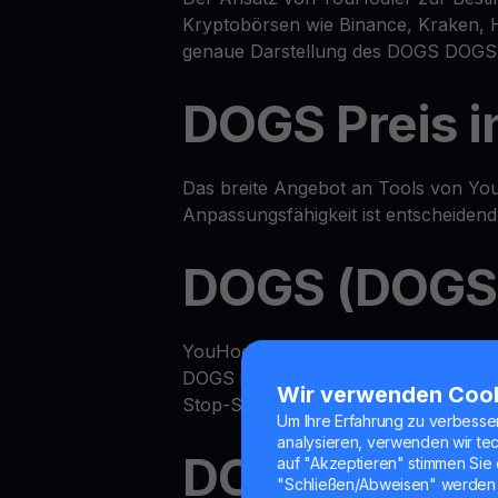
Kryptobörsen wie Binance, Kraken, 
genaue Darstellung des DOGS DOGS 
DOGS Preis i
Das breite Angebot an Tools von You
Anpassungsfähigkeit ist entscheiden
DOGS (DOGS)
YouHodler bietet ein erweitertes All
DOGS in Ihrem Renditekonto verdien
Wir verwenden Coo
Stop-Shop.
Um Ihre Erfahrung zu verbesse
analysieren, verwenden wir te
DOGS Rendit
auf "Akzeptieren" stimmen Sie 
"Schließen/Abweisen" werden 