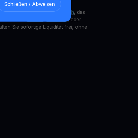
Schließen / Abweisen
 ein integriertes DOGS
Get Cash
, das
ie Ihr DOGS,
Bitcoin
,
Ethereum
oder
en Sie sofortige Liquidität frei, ohne