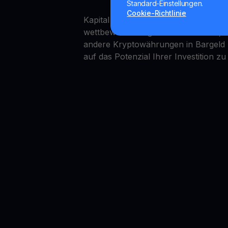
Standard-Einstellungen.
Cookie-Richtlinie
Kapital in DOGS zu speichern ist ein
wettbewerbsfähige Zinssätze bietet,
andere Kryptowährungen in Bargeld um,
auf das Potenzial Ihrer Investition zu