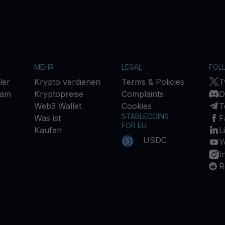
MEHR
LEGAL
FOL
ler
Krypto verdienen
Terms & Policies
T
ram
Kryptopreise
Complaints
D
Web3 Wallet
Cookies
T
STABLECOINS
Was ist
F
FOR EU
Kaufen
L
USDC
Y
I
R