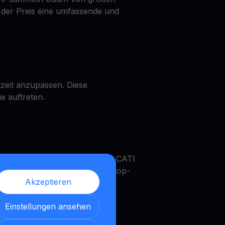
 der Preis eine umfassende und
zeit anzupassen. Diese
e auftreten.
, ein CATI Get Cash erhalten, CATI
hen können. Ein echtes One-Stop-
Akzeptieren
Einstellungen ansehen