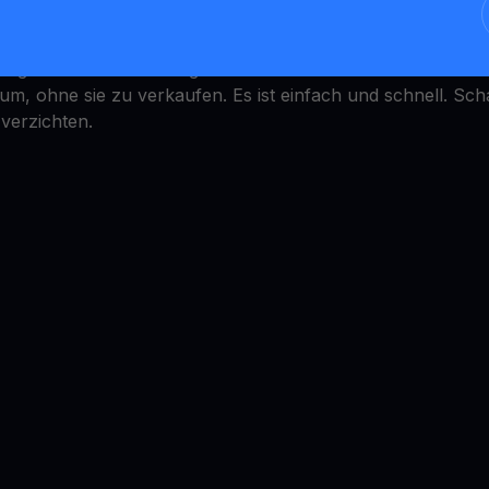
infach, aber wie kann man damit verdienen? YouHodler biete
 umgerechnet in ein stetiges Jahreseinkommen. Wandeln Sie
 ohne sie zu verkaufen. Es ist einfach und schnell. Schalt
 verzichten.