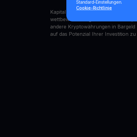
Standard-Einstellungen.
Cookie-Richtlinie
Kapital in Catizen zu speichern ist e
wettbewerbsfähige Zinssätze bietet,
andere Kryptowährungen in Bargeld um,
auf das Potenzial Ihrer Investition zu