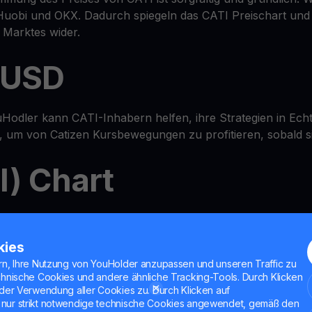
Huobi und OKX. Dadurch spiegeln das CATI Preischart und
 Marktes wider.
n USD
Hodler kann CATI-Inhabern helfen, ihre Strategien in Echt
, um von Catizen Kursbewegungen zu profitieren, sobald si
I) Chart
-in-One
Wallet
-Ökosystem, in dem Sie den CATI-Preis prüfen
d CATI sogar mit unseren MultiHODL-Funktionen vervielfac
kies
rn, Ihre Nutzung von YouHolder anzupassen und unseren Traffic zu
chnische Cookies und andere ähnliche Tracking-Tools. Durch Klicken
itekonto
der Verwendung aller Cookies zu. Durch Klicken auf
nur strikt notwendige technische Cookies angewendet, gemäß den