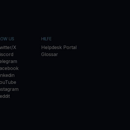
LOW US
HILFE
witter/X
Helpdesk Portal
iscord
Glossar
elegram
acebook
inkedin
ouTube
nstagram
eddit