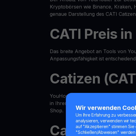
Kryptobörsen wie Binance, Kraken, 
genaue Darstellung des CATI Catizen
CATI Preis i
Das breite Angebot an Tools von You
Anpassungsfähigkeit ist entscheidend
Catizen (CAT
YouHodler bietet ein erweitertes All
in Ihrem Renditekonto verdienen un
Wir verwenden Coo
Shop.
Um Ihre Erfahrung zu verbesse
analysieren, verwenden wir te
Catizen Rend
auf "Akzeptieren" stimmen Sie 
"Schließen/Abweisen" werden 