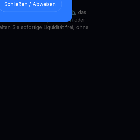
Schließen / Abweisen
t ein integriertes CATI
Get Cash
, das
 Ihr Catizen,
Bitcoin
,
Ethereum
oder
en Sie sofortige Liquidität frei, ohne