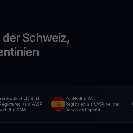
n der Schweiz,
entinien
YouHodler Italy S.R.L.
YouHodler SA
Registered as a VASP
Registriert als VASP bei der
with the OAM
Banco de España