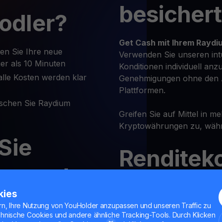
besicher
odler?
Get Cash
mit Ihrem Raydi
en Sie Ihre neue
Verwenden Sie unseren int
er als 10 Minuten
Konditionen individuell anz
lle Kosten werden klar
Genehmigungen ohne den 
Plattformen.
schen Sie Raydium
Greifen Sie auf Mittel in m
Kryptowährungen zu, währe
Sie
Renditek
iat und
Verdienen Sie bis zu
16% au
kies
o auf
Konditionen.
rn, Ihre Nutzung von YouHolder anzupassen und unseren Traffic zu
Keine Sperrfrist — Sie kön
chnische Cookies und andere ähnliche Tracking-Tools. Durch Klicken