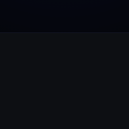
Youhodler App
Herunterladen
App herunterladen und Krypto einfach verwalten