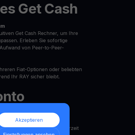
tes Get Cash
um
uitiven Get Cash Rechner, um Ihre
upassen. Erleben Sie sofortige
Aufwand von Peer-to-Peer-
ehreren Fiat-Optionen oder beliebten
nd Ihr RAY sicher bleibt.
onto
f Ihr Raydium mit flexiblen
Akzeptieren
nen Ihre Vermögenswerte jederzeit
Einstellungen ansehen