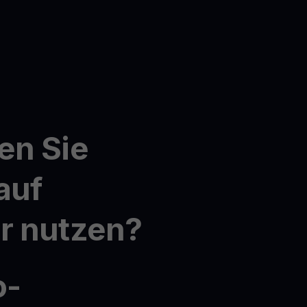
en Sie
auf
r nutzen?
o-