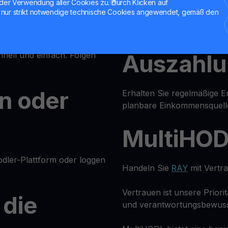
nutzen und abheben.
der Verwendung aller Cookies zu. Durch Klicken auf
nur strikt notwendige technische Cookies angewendet, gemäß den
Wöchentl
 in Fiat oder eine andere
nell und einfach. Folgen
Auszahl
en oder
Erhalten Sie regelmäßige E
planbare Einkommensquell
MultiHO
odler-Plattform oder loggen
Handeln Sie
RAY
mit Vertra
.
Vertrauen ist unsere Priori
 die
und verantwortungsbewus