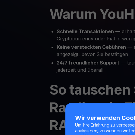
Warum YouH
Schnelle Transaktionen
— erhalt
Cryptocurrency oder Fiat in wenig
Keine versteckten Gebühren
— a
angezeigt, bevor Sie bestätigen
24/7 freundlicher Support
— tau
jederzeit und überall
So tauschen 
Raydium in F
Wir verwenden Coo
RAY in Crypt
Um Ihre Erfahrung zu verbesse
analysieren, verwenden wir te