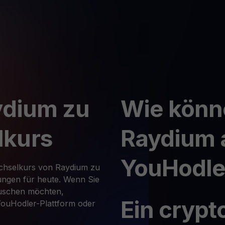
ydium zu
Wie könn
lkurs
Raydium 
YouHodle
echselkurs von Raydium zu
ngen für heute. Wenn Sie
auschen möchten,
Ein crypt
 YouHodler-Plattform oder