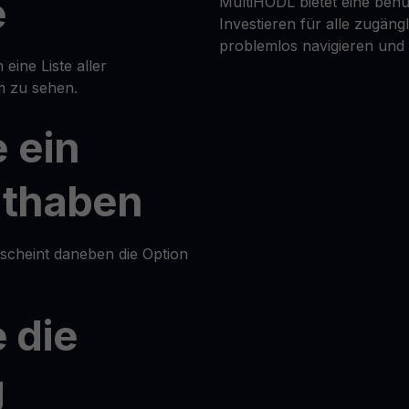
e
MultiHODL bietet eine benu
Investieren für alle zugäng
problemlos navigieren und
 eine Liste aller
m zu sehen.
 ein
uthaben
rscheint daneben die Option
e die
g