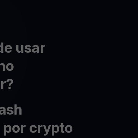
e usar
no
r?
ash
 por crypto