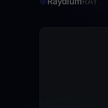
Raydium
RAY
Web3 wallet
Sua riqueza Web3, gerida num só lugar