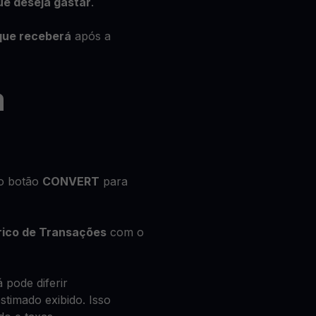
ue deseja gastar
.
que receberá
após a
a
no botão
CONVERT
para
rico de Transações
com o
 pode diferir
timado exibido. Isso