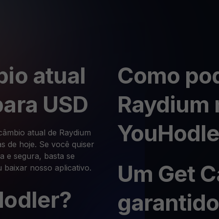
io atual
Como pod
para USD
Raydium 
YouHodle
 câmbio atual de Raydium
 de hoje. Se você quiser
a e segura, basta se
Um Get C
 baixar nosso aplicativo.
Hodler?
garantido