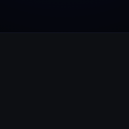
Youhodler App
Baixar
Baixe o app e gerencie cripto com facilidade