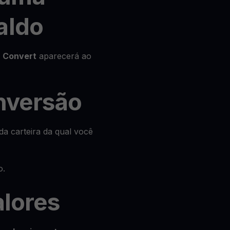
aldo
o
Convert
aparecerá ao
onversão
da carteira da qual você
o.
alores