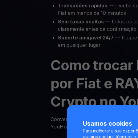
Transações rápidas
— receba su
Fiat em menos de 10 minutos
Sem taxas ocultas
— todos os cu
claramente antes da confirmação
Suporte amigável 24/7
— troque 
em qualquer lugar
Como trocar
por Fiat e RA
Crypto no Y
Converter sua criptomoeda para fiat
Usamos cookies
YouHodler é rápido e simples. Siga e
Para melhorar a sua experiê
usamos cookies técnicos e o