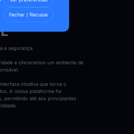
 e desfrute de um rendimento
Fechar / Recusar
DL
a e segurança.
oridade e oferecemos um ambiente de
ponsável.
terface intuitiva que torna o
dos. A nossa plataforma foi
, permitindo até aos principiantes
ilidade.