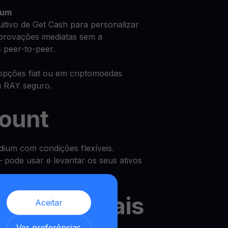
ium
uitivo de Get Cash para personalizar
provações imediatas sem a
 peer-to-peer.
opções fiat ou em criptomoedas
u RAY seguro.
count
ium com condições flexíveis.
pode usar e levantar os seus ativos
os semanais
Aceitar
,
Ver preferências