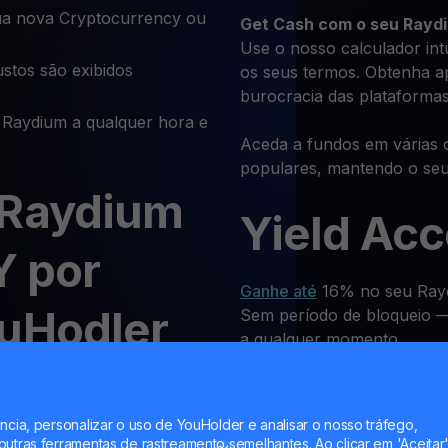
a nova Cryptocurrency ou
Get Cash
com o seu Rayd
Use o nosso calculador int
stos são exibidos
os seus termos. Obtenha a
burocracia das plataformas
Raydium a qualquer hora e
Aceda a fundos em várias 
populares, mantendo o se
 Raydium
Yield Ac
Y por
Ganhe até
16% no seu Rayd
ouHodler
Sem período de bloqueio — 
a qualquer momento.
 ou outra criptomoeda no
Pagament
stes passos:
ncia, personalizar o uso de YouHolder e analisar o nosso tráfego,
utras ferramentas de rastreamento semelhantes. Ao clicar em 'Aceitar'