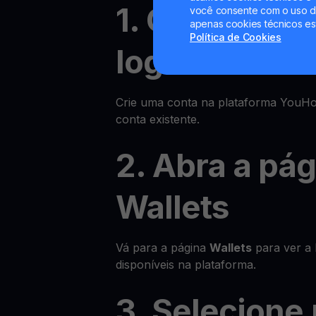
1. Cadastre-
você consente com o uso de
apenas cookies técnicos es
Política de Cookies
login
Crie uma conta na plataforma YouHod
conta existente.
2. Abra a pá
Wallets
Vá para a página
Wallets
para ver a l
disponíveis na plataforma.
3. Selecione