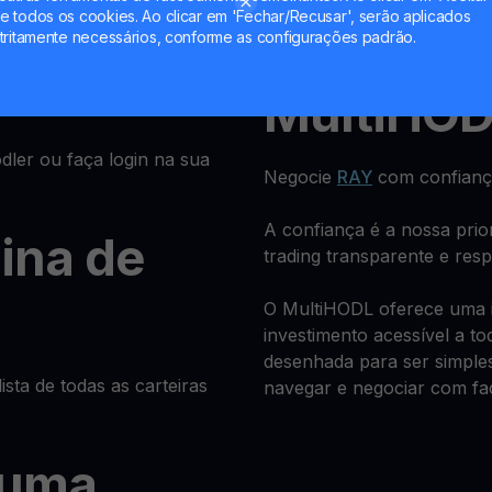
se ou faça
Receba retornos regulares
 todos os cookies. Ao clicar em 'Fechar/Recusar', serão aplicados
tritamente necessários, conforme as configurações padrão.
previsível.
MultiHO
ler ou faça login na sua
Negocie
RAY
com confianç
A confiança é a nossa pri
gina de
trading transparente e res
O MultiHODL oferece uma in
investimento acessível a to
desenhada para ser simples
ista de todas as carteiras
navegar e negociar com fac
 uma