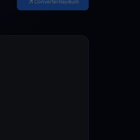
Converter
Raydium
Promoções
Explore os concursos e promoções mais recentes