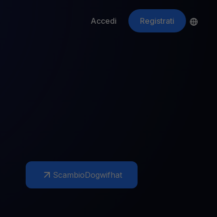
Accedi
Registrati
ApeCoin
APE
$
Fetching price
Scambio
Dogwifhat
ti gli asset crypto