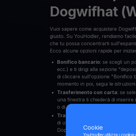
Dogwifhat (W
Vuoi sapere come acquistare Dogwifh
giusto. Su YouHodler, rendiamo facile
che tu possa concentrarti sull'espans
Ecco alcune opzioni rapide per inizia
Bonifico bancario
: se scegli un p
ecc.) e ti dirigi alla sezione "depos
di cliccare sull'opzione "Bonifico
momento in poi, segui le istruzion
Trasferimento con carta
: se sel
una finestra ti chiederà di inserire 
o di credito, permettendoti poi di
Trasferimento di criptovalute
: 
di utilizzare le criptovalute per 
Cookie
Dopo aver selezionato il tuo portaf
YouHodler utilizza i cookie 