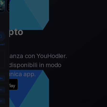
rypto
la finanza con YouHodler.
pto disponibili in modo
un’unica app.