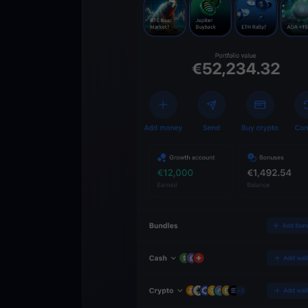
Scarica l’app
YouHodler
C
Wallet
Sblocca il futuro del
Accedi ai servizi cry
semplice e sicuro in 