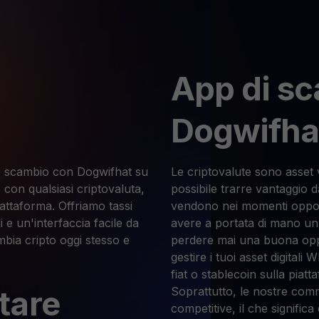
App di sc
Dogwifha
llo scambio con Dogwifhat su
Le criptovalute sono asset v
on qualsiasi criptovaluta,
possibile trarre vantaggio da
iattaforma. Offriamo tassi
vendono nei momenti oppor
i e un'interfaccia facile da
avere a portata di mano u
mbia cripto oggi stesso e
perdere mai una buona opp
gestire i tuoi asset digitali
fiat o stablecoin sulla piat
tare
Soprattutto, le nostre co
competitive, il che significa