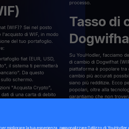
processo.
IF)
Tasso di 
at (WIF)? Sei nel posto
Dogwifha
 l'acquisto di WIF, in modo
ione del tuo portafoglio.
re:
Su YouHodler, facciamo del 
ortafoglio fiat (EUR, USD,
di cambio di Dogwifhat (WI
ito", il sistema ti permetterà
piattaforma è popolare tra g
 bancario". Da questo
cambio più accurati possibi
i sullo schermo.
siano più redditizie. Ecco p
ezioni "Acquista Crypto",
popolari, oltre alla tecnolog
i dati di una carta di debito
garantiamo che non troverai 
 scambiare WIF
infine, YouHodler consente
scambiare Dogwifhat (WIF).
oglio di criptovalute,
per migliorare la tua esperienza, personalizzare l’utilizzo di YouHodler