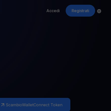
Accedi
Registrati
ApeCoin
APE
$
Fetching price
ti gli asset crypto
Scambio
WalletConnect Token