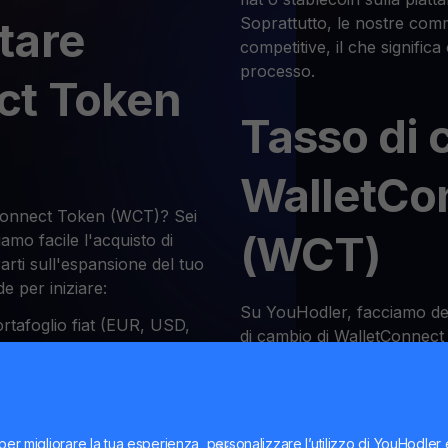
tare
Soprattutto, le nostre co
competitive, il che significa
processo.
ct Token
Tasso di 
WalletCo
Connect Token (WCT)? Sei
(WCT)
amo facile l'acquisto di
ti sull'espansione del tuo
e per iniziare:
Su YouHodler, facciamo del 
ortafoglio fiat (EUR, USD,
di cambio di WalletConnec
ito", il sistema ti permetterà
nostra piattaforma è popolar
 bancario". Da questo
tassi di cambio più accurati
i sullo schermo.
operazioni siano più reddit
ezioni "Acquista Crypto",
dalle borse più popolari, ol
per migliorare la tua esperienza, personalizzare l’utilizzo di YouHodler