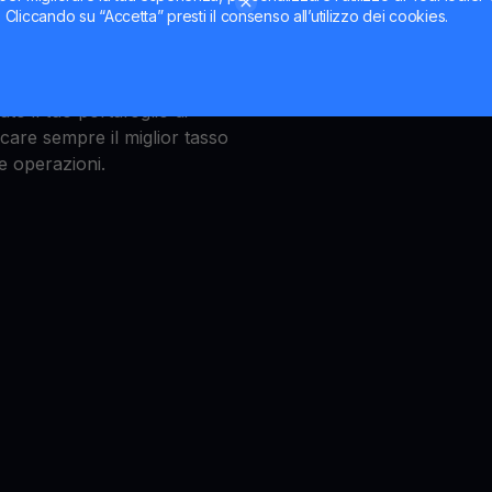
i dati di una carta di debito
dell'utente: garantiamo che 
ti. Cliccando su “Accetta” presti il consenso all’utilizzo dei cookies.
i scambiare WCT
altrove.
infine, YouHodler consente
scambiare WalletConnect
o il tuo portafoglio di
icare sempre il miglior tasso
e operazioni.