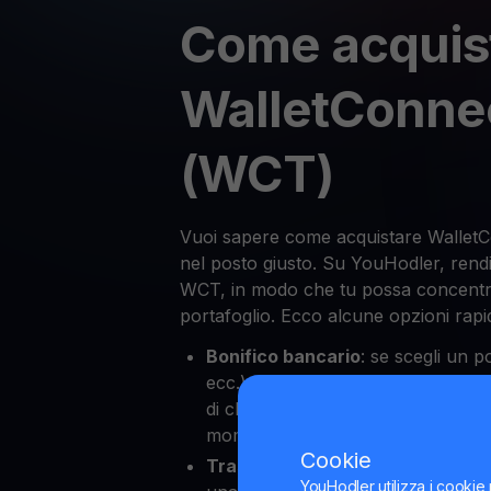
Come acquis
WalletConne
(WCT)
Vuoi sapere come acquistare Wallet
nel posto giusto. Su YouHodler, rendi
WCT, in modo che tu possa concentrar
portafoglio. Ecco alcune opzioni rapid
Bonifico bancario
: se scegli un p
ecc.) e ti dirigi alla sezione "depos
di cliccare sull'opzione "Bonifico
momento in poi, segui le istruzion
Cookie
Trasferimento con carta
: se sel
YouHodler utilizza i cookie 