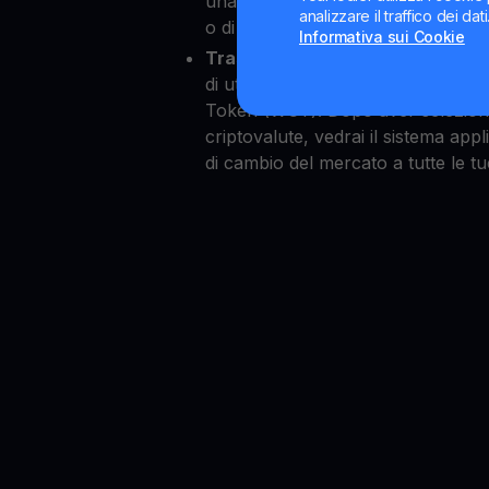
una finestra ti chiederà di inserire 
analizzare il traffico dei da
o di credito, permettendoti poi d
Informativa sui Cookie
Trasferimento di criptovalute
: 
di utilizzare le criptovalute per 
Token (WCT). Dopo aver selezionat
criptovalute, vedrai il sistema appl
di cambio del mercato a tutte le tu