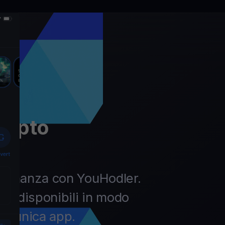
rypto
la finanza con YouHodler.
pto disponibili in modo
un’unica app.