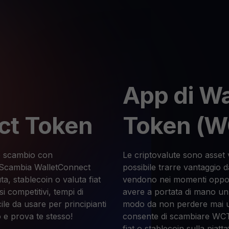
App di W
ct Token
Token (W
llo scambio con
Le criptovalute sono asset v
 Scambia WalletConnect
possibile trarre vantaggio da
a, stablecoin o valuta fiat
vendono nei momenti oppor
i competitivi, tempi di
avere a portata di mano un
ile da usare per principianti
modo da non perdere mai 
 e prova te stesso!
consente di scambiare WCT 
fiat o stablecoin sulla piat