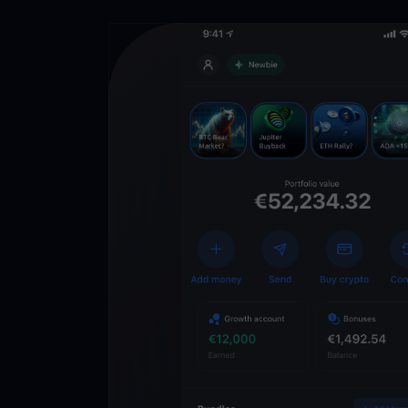
Scarica l’app
YouHodler
C
Wallet
Sblocca il futuro del
Accedi ai servizi cry
semplice e sicuro in 