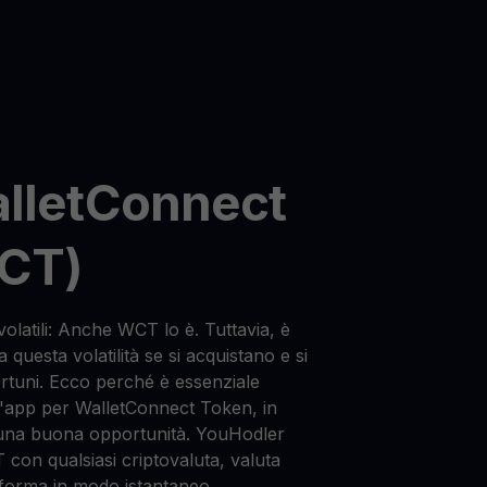
alletConnect
CT)
olatili: Anche WCT lo è. Tuttavia, è
 questa volatilità se si acquistano e si
tuni. Ecco perché è essenziale
'app per WalletConnect Token, in
una buona opportunità. YouHodler
con qualsiasi criptovaluta, valuta
taforma in modo istantaneo.