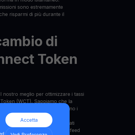
mmissioni sono estremamente
 che risparmi di più durante il
cambio di
nnect Token
nostro meglio per ottimizzare i tassi
t Token (WCT). Sappiamo che la
e tra gli utenti e che desiderano i
 possibili, in modo che le loro
Accetta
izie. Ecco perché prendiamo i dati
tre alla tecnologia oracle price feed
 ed
Vedi Preferenze