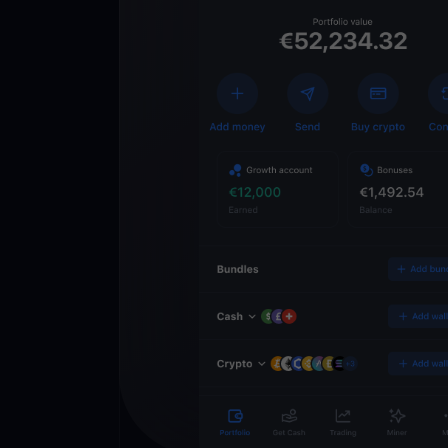
Scarica l’app
YouHodler
C
Wallet
Sblocca il futuro del
Accedi ai servizi cry
semplice e sicuro in 