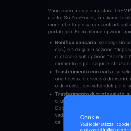
Vuoi sapere come acquistare TREMP
giusto. Su YouHodler, rendiamo facile
modo che tu possa concentrarti sull'
portafoglio. Ecco alcune opzioni rapid
Bonifico bancario
: se scegli un p
ecc.) e ti dirigi alla sezione "depos
di cliccare sull'opzione "Bonifico
momento in poi, segui le istruzion
Trasferimento con carta
: se sel
una finestra ti chiederà di inserire 
o di credito, permettendoti poi d
Trasferimento di criptovalute
: 
di utilizzare le criptovalute per
Dopo aver selezionato il tuo portaf
vedrai il sistema applicare sempre 
Cookie
del mercato a tutte le tue operazio
YouHodler utilizza i cookie 
analizzare il traffico dei da