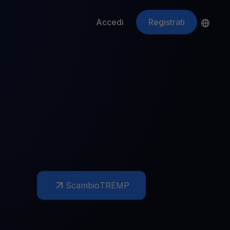
Accedi
Registrati
ApeCoin
APE
$
Fetching price
Scambio
TREMP
ti gli asset crypto