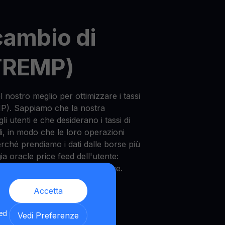
cambio di
TREMP)
nostro meglio per ottimizzare i tassi
P). Sappiamo che la nostra
li utenti e che desiderano i tassi di
li, in modo che le loro operazioni
erché prendiamo i dati dalle borse più
ia oracle price feed dell'utente:
tassi di cambio migliori altrove.
Accetta
 ed
Vedi Preferenze