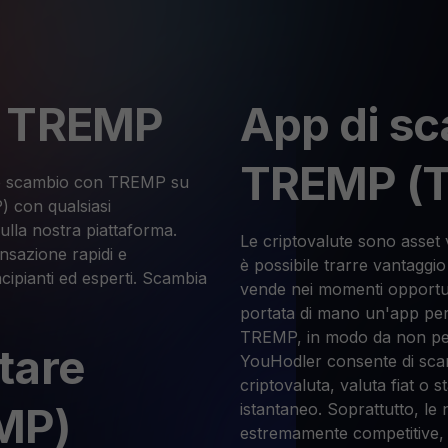
n TREMP
App di sc
TREMP (
ello scambio con TREMP su
con qualsiasi
sulla nostra piattaforma.
Le criptovalute sono asset 
ansazione rapidi e
è possibile trarre vantaggio 
ncipianti ed esperti. Scambia
vende nei momenti opportun
portata di mano un'app per g
TREMP, in modo da non pe
tare
YouHodler consente di sca
criptovaluta, valuta fiat o 
MP)
istantaneo. Soprattutto, le
estremamente competitive, il