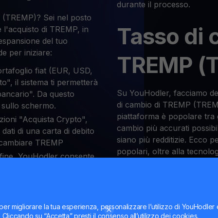
durante il processo.
 (TREMP)? Sei nel posto
Tasso di 
 l'acquisto di TREMP, in
espansione del tuo
e per iniziare:
TREMP (
ortafoglio fiat (EUR, USD,
ito", il sistema ti permetterà
Su YouHodler, facciamo del 
 bancario". Da questo
di cambio di TREMP (TREM
i sullo schermo.
piattaforma è popolare tra g
ezioni "Acquista Crypto",
cambio più accurati possibi
i dati di una carta di debito
siano più redditizie. Ecco p
i scambiare TREMP
popolari, oltre alla tecnolog
infine, YouHodler consente
garantiamo che non troverai 
 scambiare TREMP (TREMP).
oglio di criptovalute,
il miglior tasso di cambio
ni.
per migliorare la tua esperienza, personalizzare l’utilizzo di YouHodler
ti. Cliccando su “Accetta” presti il consenso all’utilizzo dei cookies.