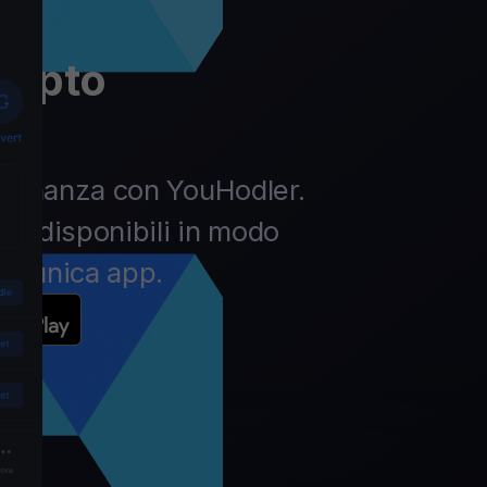
rypto
la finanza con YouHodler.
pto disponibili in modo
un’unica app.