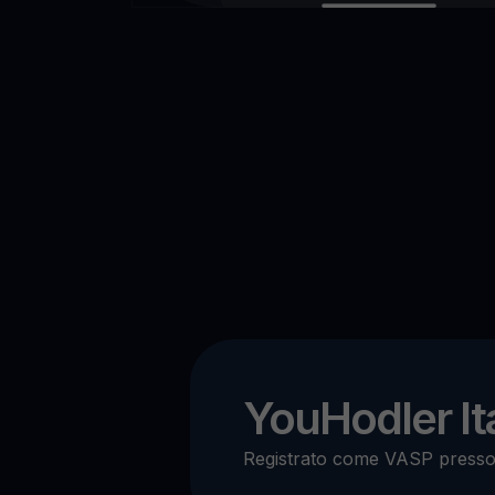
YouHodler Ita
Registrato come VASP press