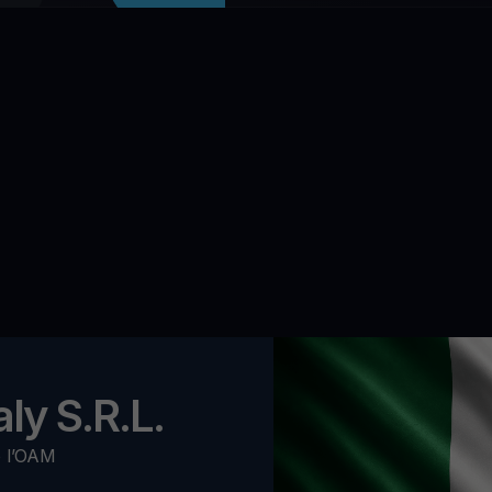
ly S.R.L.
o l’OAM