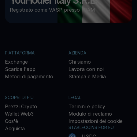
YouHodler Italy S.R.L.
Registrato come VASP presso l’OAM
PIATTAFORMA
AZIENDA
Exchange
Chi siamo
Scarica l'app
Lavora con noi
Metodi di pagamento
Stampa e Media
SCOPRI DI PIÙ
LEGAL
Prezzi Crypto
Termini e policy
Wallet Web3
Modulo di reclamo
Cos'è
Impostazioni dei cookie
STABLECOINS FOR EU
Acquista
USDC