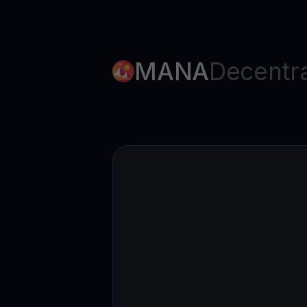
MANA
Decentr