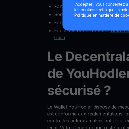
'Accepter', vous consentez à l'
Fonctionnalités complètes d’écha
les cookies techniques strict
Service client fiable
Politique en matière de coo
Fonctionnalité multisig
Fonctions bonus comme
Yield Ac
Cash
Le Decentral
de YouHodler 
sécurisé ?
Le Wallet YouHodler dispose de mesu
est conforme aux réglementations, pro
contre les acteurs malveillants tout 
légal. Votre Decentraland reste prot