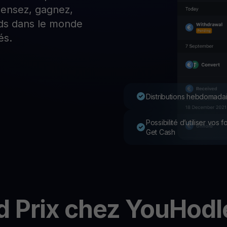
épensez, gagnez,
P
ds dans le monde
Ex
Youhodler App
és.
Télécharger
Télécharge l’appli et gère ta crypto facilement
Distributions hebdomadai
Possibilité d’utiliser vos
Get Cash
d
Prix chez YouHodl