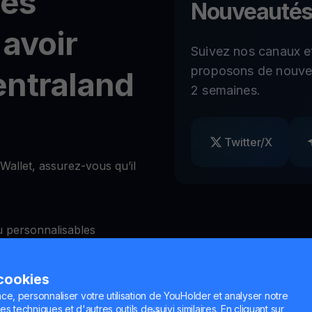
tés
Nouveautés
 avoir
Suivez nos canaux e
proposons de nouvel
entraland
2 semaines.
Twitter/X
Wallet, assurez-vous qu’il
 personnalisables
2FA)
 cookies
ce, personnaliser votre utilisation de YouHolder et analyser notre
 les retraits à volonté
es techniques et d'autres outils de suivi similaires. En cliquant sur