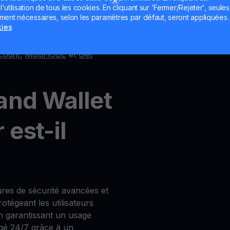
utilisation de tous les cookies. En cliquant sur 'Fermer/Rejeter', seules
nge de cryptos
ement nécessaires, selon les paramètres par défaut, seront appliquées.
kies
count
,
MultiHODL
et
Get
and Wallet
est-il
res de sécurité avancées et
tégeant les utilisateurs
en garantissant un usage
égé 24/7 grâce à un