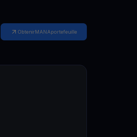
Obtenir
MANA
portefeuille