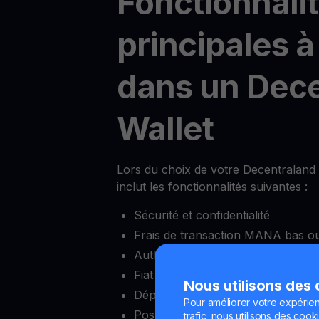
Fonctionnali
principales à
dans un Dec
Wallet
Lors du choix de votre Decentraland 
inclut les fonctionnalités suivantes :
Sécurité et confidentialité
Frais de transaction MANA bas ou
Authentification à deux facteurs (
Fiat onramps et offramps
Nous utilisons des
Dépôt minimum réduit
Pour améliorer votre expérien
Possibilité de bloquer et débloquer
trafic, nous utilisons des cooki