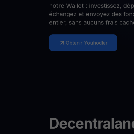
notre Wallet : investissez, d
Web3 wallet
échangez et envoyez des fon
Votre patrimoine Web3 géré en un seul endroit
entier, sans aucuns frais cach
Obtenir Youhodler
Decentralan