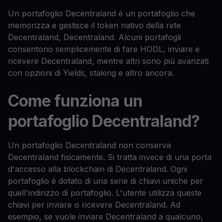
Un portafoglio Decentraland è un portafoglio che
memorizza e gestisce il token nativo della rete
Decentraland, Decentraland. Alcuni portafogli
consentono semplicemente di fare HODL, inviare e
ricevere Decentraland, mentre altri sono più avanzati
con opzioni di Yields, staking e altro ancora.
Come funziona un
portafoglio Decentraland?
Un portafoglio Decentraland non conserva
Decentraland fisicamente. Si tratta invece di una porta
d'accesso alla blockchain di Decentraland. Ogni
portafoglio è dotato di una serie di chiavi uniche per
quell'indirizzo di portafoglio. L'utente utilizza queste
chiavi per inviare o ricevere Decentraland. Ad
esempio, se vuole inviare Decentraland a qualcuno,