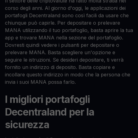
Il settore delle criptovalute ha fatto molta strada nel
corso degli anni. Al giorno d'oggi, le applicazioni dei
portafogli Decentraland sono così facili da usare che
chiunque può capirle. Per depositare o prelevare
MANA utilizzando il tuo portafoglio, basta aprire la tua
app e trovare MANA nella sezione del portafoglio.
Dovresti quindi vedere i pulsanti per depositare o
prelevare MANA. Basta scegliere un'opzione e
seguire le istruzioni. Se desideri depositare, ti verrà
fornito un indirizzo di deposito. Basta copiare e
incollare questo indirizzo in modo che la persona che
invia i suoi MANA possa farlo.
I migliori portafogli
Decentraland per la
sicurezza