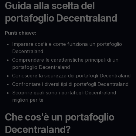
Guida alla scelta del
portafoglio Decentraland
Punti chiave:
Imparare cos'è e come funziona un portafoglio
Decentraland
Comprendere le caratteristiche principali di un
portafoglio Decentraland
Conoscere la sicurezza dei portafogli Decentraland
Confrontare i diversi tipi di portafogli Decentraland
Scoprire quali sono i portafogli Decentraland
migliori per te
Che cos'è un portafoglio
Decentraland?