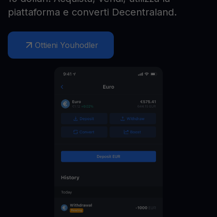
piattaforma e converti Decentraland.
Ottieni Youhodler