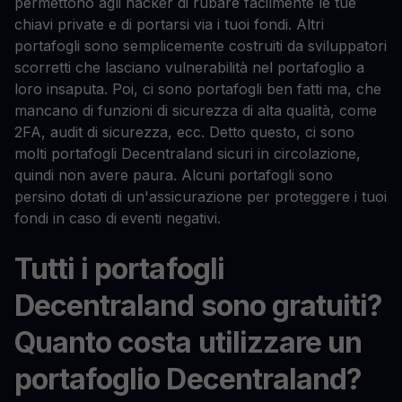
permettono agli hacker di rubare facilmente le tue
chiavi private e di portarsi via i tuoi fondi. Altri
portafogli sono semplicemente costruiti da sviluppatori
scorretti che lasciano vulnerabilità nel portafoglio a
loro insaputa. Poi, ci sono portafogli ben fatti ma, che
mancano di funzioni di sicurezza di alta qualità, come
2FA, audit di sicurezza, ecc. Detto questo, ci sono
molti portafogli Decentraland sicuri in circolazione,
quindi non avere paura. Alcuni portafogli sono
persino dotati di un'assicurazione per proteggere i tuoi
fondi in caso di eventi negativi.
Tutti i portafogli
Decentraland sono gratuiti?
Quanto costa utilizzare un
portafoglio Decentraland?