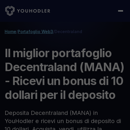
Home
/
Portafoglio Web3
/
Decentraland
Il miglior portafoglio
Decentraland (MANA)
- Ricevi un bonus di 10
dollari per il deposito
Deposita Decentraland (MANA) in
YouHodler e ricevi un bonus di deposito di
10 dollari. Acquista, vendi, utilizza la