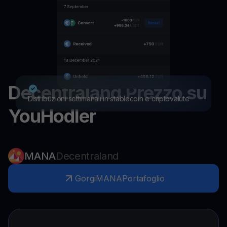
Decentraland
Prezzo su
Distribuzioni settimanali in stablecoin e criptovalute
YouHodler
MANA
Decentraland
Gorgi
MANA
Portafoglio