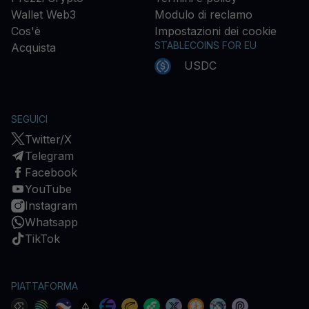
Wallet Web3
Modulo di reclamo
Cos'è
Impostazioni dei cookie
STABLECOINS FOR EU
Acquista
USDC
SEGUICI
Twitter/X
Telegram
Facebook
YouTube
Instagram
Whatsapp
TikTok
PIATTAFORMA