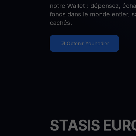
notre Wallet : dépensez, éch
Web3 wallet
fonds dans le monde entier, s
Votre patrimoine Web3 géré en un seul endroit
cachés.
Obtenir Youhodler
STASIS EU