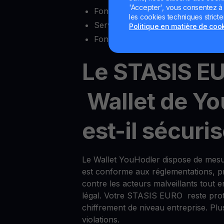
'Accepter', vous consentez à l'
Fonctionnalités complètes d’écha
les cookies techniques strict
Service client fiable
Politique en matière de coo
Fonctionnalité multisig
Le STASIS E
Wallet de Yo
est-il sécuris
Le Wallet YouHodler dispose de mesu
est conforme aux réglementations, pro
contre les acteurs malveillants tout 
légal. Votre STASIS EURO reste pro
chiffrement de niveau entreprise. Plu
violations.