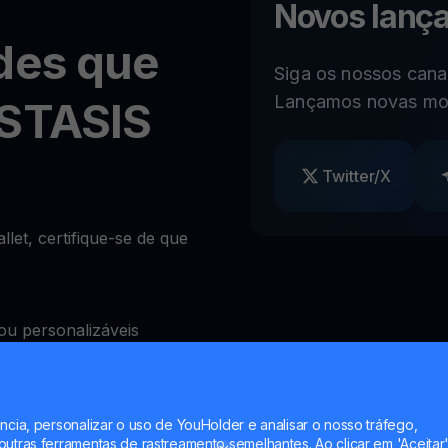
Novos lanç
des que
Siga os nossos canai
Lançamos novas mo
 STASIS
Twitter/X
et, certifique-se de que
ou personalizáveis
)
ncia, personalizar o uso de YouHolder e analisar o nosso tráfego,
quear levantamentos à
utras ferramentas de rastreamento semelhantes. Ao clicar em 'Aceitar'