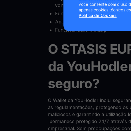
você consente com o uso de
vontade
apenas cookies técnicos es
Funcionalidades completas de ex
Política de Cookies
Apoio ao cliente fiável
Funcionalidade multisig
O STASIS EU
da YouHodler
seguro?
O Wallet da YouHodler inclui segur
as regulamentações, protegendo os u
maliciosos e garantindo a utilização
permanece protegido 24/7 através de
empresarial. Sem preocupações com 