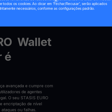
 todos os cookies. Ao clicar em 'Fechar/Recusar', serão aplicados
tritamente necessários, conforme as configurações padrão.
change de criptomoedas
RO Wallet
 é
ança avançada e cumpre com
tilizadores de agentes
 legal. O seu STASIS EURO
 encriptação de nível
ataques ou falhas.