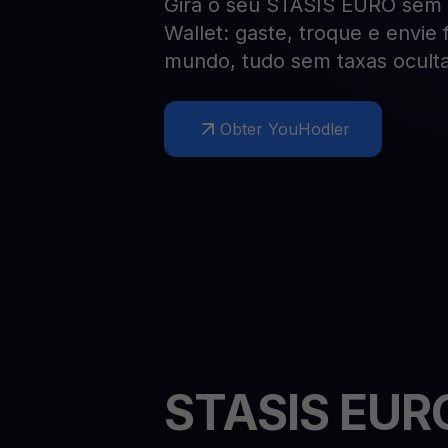
Gira o seu STASIS EURO sem 
Web3 wallet
Wallet: gaste, troque e envie
Sua riqueza Web3, gerida num só lugar
mundo, tudo sem taxas oculta
Obter YouHodler
STASIS EU