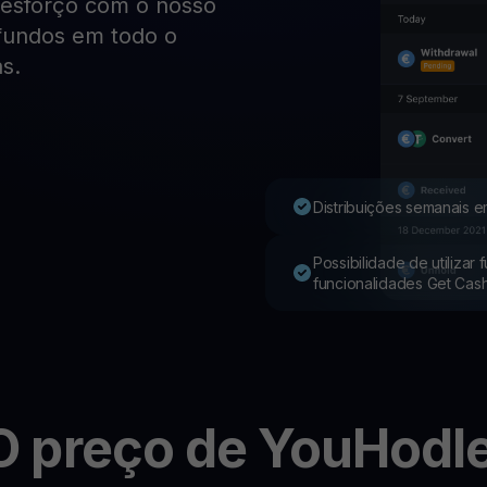
esforço com o nosso
 fundos em todo o
Youhodler App
s.
Baixar
Baixe o app e gerencie cripto com facilidade
Distribuições semanais e
Possibilidade de utilizar
funcionalidades Get Cas
RO
preço de YouHodl