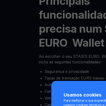
Principais
funcionalida
precisa num
EURO Wallet
Ao escolher o seu STASIS EURO Wall
inclui as seguintes funcionalidades:
Segurança e privacidade
Taxas de transação EURS baixas 
Autenticação de dois fatores (2FA
Fiat onramps e offramps
Usamos cookies
Valor mínimo de depósito baixo
Para melhorar a sua experiê
Capacidade de bloquear e desblo
usamos cookies técnicos e o