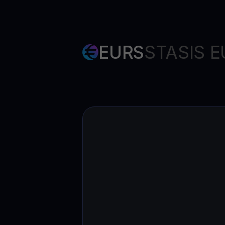
EURS
STASIS 