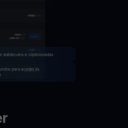
Promoções
Explore os concursos e promoções mais recentes
m stablecoins e criptomoedas
 fundos para aceder às
h
er