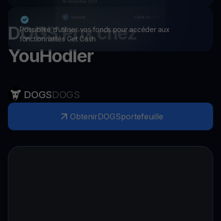
DOGS
Prix chez
Possibilité d’utiliser vos fonds pour accéder aux
fonctionnalités Get Cash
YouHodler
DOGS
DOGS
Obtenir
DOGS
portefeuille