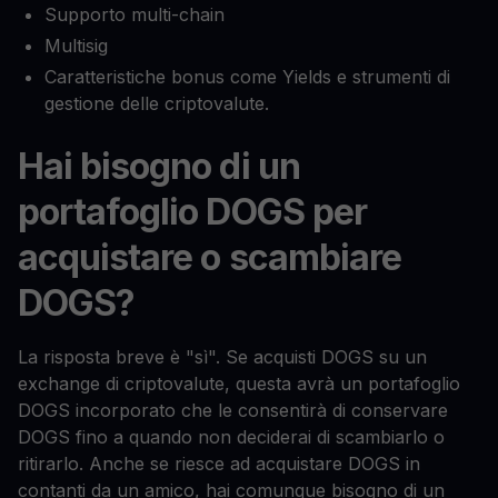
Supporto multi-chain
Multisig
Caratteristiche bonus come Yields e strumenti di
gestione delle criptovalute.
Hai bisogno di un
portafoglio DOGS per
acquistare o scambiare
DOGS?
La risposta breve è "sì". Se acquisti DOGS su un
exchange di criptovalute, questa avrà un portafoglio
DOGS incorporato che le consentirà di conservare
DOGS fino a quando non deciderai di scambiarlo o
ritirarlo. Anche se riesce ad acquistare DOGS in
contanti da un amico, hai comunque bisogno di un