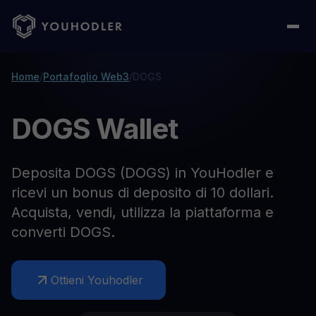
Home
/
Portafoglio Web3
/
DOGS
DOGS Wallet
Deposita DOGS (DOGS) in YouHodler e
ricevi un bonus di deposito di 10 dollari.
Acquista, vendi, utilizza la piattaforma e
converti DOGS.
Ottieni Youhodler