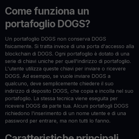
Come funziona un
portafoglio DOGS?
Un portafoglio DOGS non conserva DOGS
fisicamente. Si tratta invece di una porta d'accesso alla
blockchain di DOGS. Ogni portafoglio è dotato di una
serie di chiavi uniche per quell'indirizzo di portafoglio.
L'utente utilizza queste chiavi per inviare o ricevere
DOGS. Ad esempio, se vuole inviare DOGS a
qualcuno, deve semplicemente chiedere il suo
indirizzo di deposito DOGS, che copia e incolla nel suo
portafoglio. La stessa tecnica viene eseguita per
ricevere DOGS da parte tua. Alcuni portafogli DOGS
richiedono l'inserimento di un nome utente e di una
password per entrare, ma non tutti lo fanno.
Caratteristiche principali