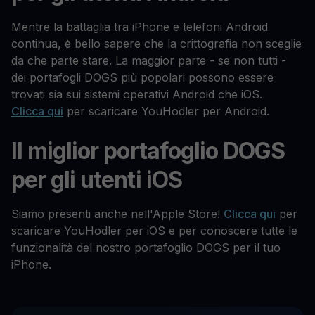
Mentre la battaglia tra iPhone e telefoni Android
continua, è bello sapere che la crittografia non sceglie
da che parte stare. La maggior parte - se non tutti -
dei portafogli DOGS più popolari possono essere
trovati sia sui sistemi operativi Android che iOS.
Clicca qui
per scaricare YouHodler per Android.
Il miglior portafoglio DOGS
per gli utenti iOS
Siamo presenti anche nell'Apple Store!
Clicca qui
per
scaricare YouHodler per iOS e per conoscere tutte le
funzionalità del nostro portafoglio DOGS per il tuo
iPhone.